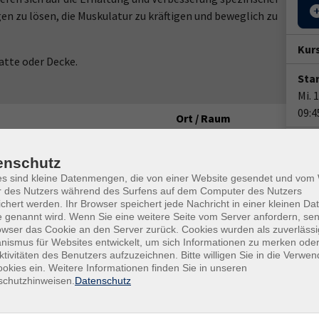
n zu lösen, die Muskulatur zu kräftigen und beweglich zu
Kur
atte oder Decke.
Star
Mi. 
09:4
Ort / Raum
18.6
 Uhr
WBZ
enschutz
Doz
 Uhr
WBZ
es sind kleine Datenmengen, die von einer Website gesendet und vo
Anja
r des Nutzers während des Surfens auf dem Computer des Nutzers
chert werden. Ihr Browser speichert jede Nachricht in einer kleinen Dat
 Uhr
WBZ
Ver
 genannt wird. Wenn Sie eine weitere Seite vom Server anfordern, se
owser das Cookie an den Server zurück. Cookies wurden als zuverlässi
 Uhr
WBZ
WB
ismus für Websites entwickelt, um sich Informationen zu merken oder
Obe
ktivitäten des Benutzers aufzuzeichnen. Bitte willigen Sie in die Verwe
 Uhr
WBZ
okies ein. Weitere Informationen finden Sie in unseren
673
schutzhinweisen.
Datenschutz
Rau
 Uhr
WBZ