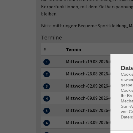
Körperfunktionen, mit dem Ziel Verspannunge
bleiben.
Bitte mitbringen: Bequeme Sportkleidung, M
Termine
#
Termin
Mittwoch
•
19.08.2026
•
09:45–10:45
1
Dat
Mittwoch
•
26.08.2026
•
09:45–10:45
Cooki
2
rowse
gespei
Mittwoch
•
02.09.2026
•
09:45–10:45
3
Cookie
Ihr Br
Mittwoch
•
09.09.2026
•
09:45–10:45
4
Mechan
Surf-A
Mittwoch
•
16.09.2026
•
09:45–10:45
5
von Co
Daten
Mittwoch
•
23.09.2026
•
09:45–10:45
6