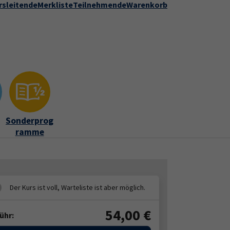
rsleitende
Merkliste
Teilnehmende
Warenkorb
Kontakt
Stadt Speyer
zur DVV-Webseite
ber uns"
Submenu for "Kontakt"
Sonderprog
ramme
54,00
€
ühr: