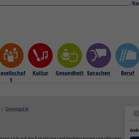
Ku
Startseite
Anmeldung
Über uns
Aktuelles
Submenu for "Ü
esellschaf
Kultur
Gesundheit
Sprachen
Beruf
t
Gymnastik
Geb
eren sich auf die Erhaltung und Verbesserung spezifischer