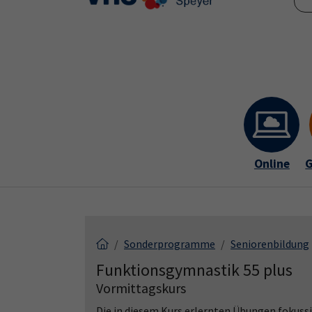
Skip to main content
Skip to page footer
Online
G
Sonderprogramme
Seniorenbildung
Funktionsgymnastik 55 plus
Vormittagskurs
Die in diesem Kurs erlernten Übungen fokussi