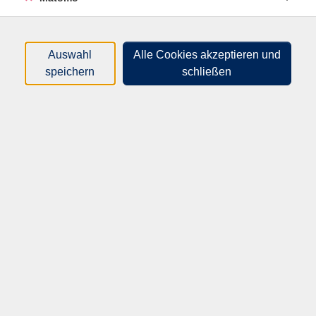
Gehirnzellen sehr wichtig ist. Die Übungsformen
tragen zur Kräftigung und Mobilisierung der einzelnen
Muskelpartien bei und oft auch zum Gehirnjogging.
Auswahl
Alle Cookies akzeptieren und
Eine Kurzentspannung rundet die Stunde ab. Bitte
speichern
schließen
mitbringen: Bequeme Sportkleidung, Matte oder
Decke.
52,00
€
Gebühr:
Auf die Warteliste
Kursnummer:
30217
Start:
Ende:
Fr. 21.08.2026
Fr. 11.12.2026