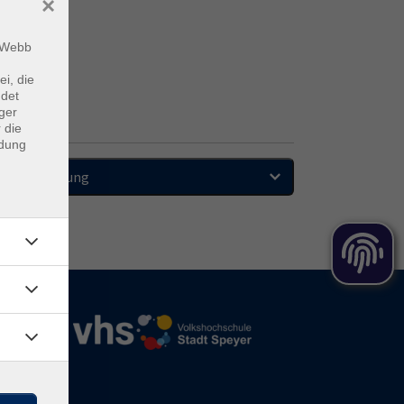
×
m Webb
ei, die
ndet
ger
 die
ndung
Sortierung