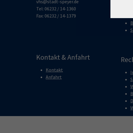
vhs@stadt-speyer.de
K
Tel: 06232 / 14-1360
G
Fax: 06232 / 14-1379
S
B
S
Kontakt & Anfahrt
Rec
Kontakt
I
Anfahrt
S
W
B
D
W