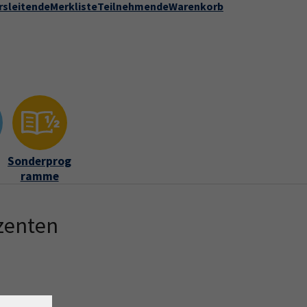
rsleitende
Merkliste
Teilnehmende
Warenkorb
Kontakt
Stadt Speyer
zur DVV-Webseite
ber uns"
Submenu for "Kontakt"
Sonderprog
ramme
zenten