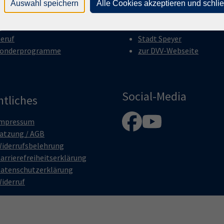
ultur
Über uns
Auswahl speichern
Alle Cookies akzeptieren und schli
esundheit
Aktuelles
prachen
Kontakt
eruf
Stadt Speyer
onderprogramme
zur DVV-Webseite
Social-Media
htliches
mpressum
atzung / AGB
iderrufsbelehrung
arrierefreiheitserklärung
atenschutzerklärung
iderruf