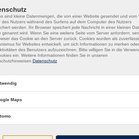
enschutz
es sind kleine Datenmengen, die von einer Website gesendet und vo
r des Nutzers während des Surfens auf dem Computer des Nutzers
chert werden. Ihr Browser speichert jede Nachricht in einer kleinen Dat
 genannt wird. Wenn Sie eine weitere Seite vom Server anfordern, se
owser das Cookie an den Server zurück. Cookies wurden als zuverlässi
ismus für Websites entwickelt, um sich Informationen zu merken oder
ktivitäten des Benutzers aufzuzeichnen. Bitte willigen Sie in die Verwe
okies ein. Weitere Informationen finden Sie in unseren
schutzhinweisen.
Datenschutz
twendig
ogle Maps
gramm
Inhalte
tomo
nline
Startseite
esellschaft
Anmeldung