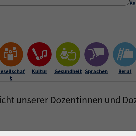
Ku
Startseite
Anmeldung
Über uns
Aktuelles
Submenu for "Ü
esellschaf
Kultur
Gesundheit
Sprachen
Beruf
t
icht unserer Dozentinnen und Do