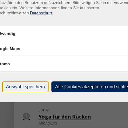
ktivitäten des Benutzers aufzuzeichnen. Bitte willigen Sie in die Verwe
okies ein. Weitere Informationen finden Sie in unseren
schutzhinweisen.
Datenschutz
30241
High Energy Fitness – Das intensiv
Ganzkörpertraining
twendig
30210
ogle Maps
BBP Plus – Beweglich bleiben,
Vitalität genießen
Vormittagskurs
tomo
30211
Funktionsgymnastik 55 plus
Auswahl speichern
Alle Cookies akzeptieren und schli
Vormittagskurs
30107
Yoga für den Rücken
Abendkurs