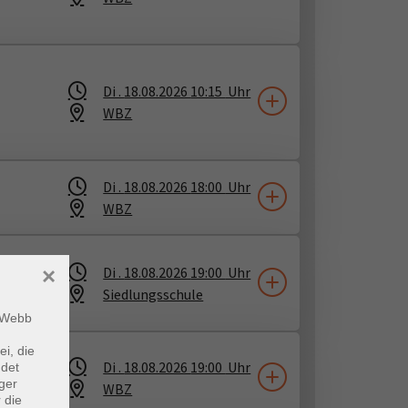
Di .
18.08.2026
10:15
Uhr
WBZ
Di .
18.08.2026
18:00
Uhr
WBZ
Di .
18.08.2026
19:00
Uhr
×
Siedlungsschule
m Webb
ei, die
Di .
18.08.2026
19:00
Uhr
ndet
ger
WBZ
 die