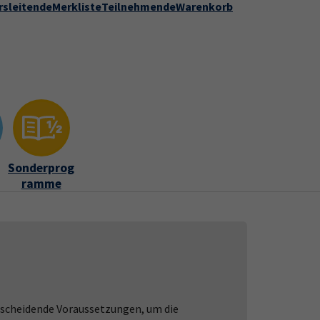
rsleitende
Merkliste
Teilnehmende
Warenkorb
Kontakt
Stadt Speyer
zur DVV-Webseite
ber uns"
Submenu for "Kontakt"
Sonderprog
ramme
tscheidende Voraussetzungen, um die