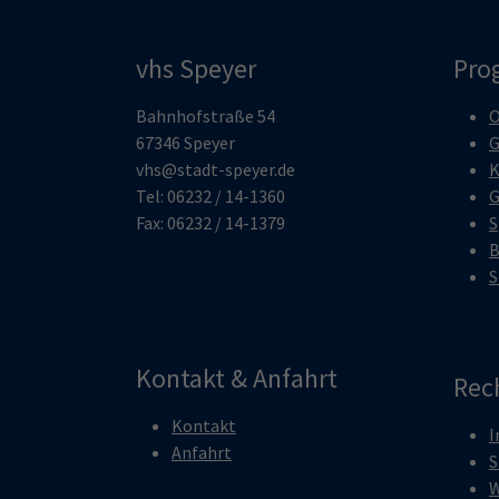
vhs Speyer
Pro
Bahnhofstraße 54
O
67346 Speyer
G
vhs@stadt-speyer.de
K
Tel: 06232 / 14-1360
G
Fax: 06232 / 14-1379
S
B
S
Kontakt & Anfahrt
Rec
Kontakt
I
Anfahrt
S
W