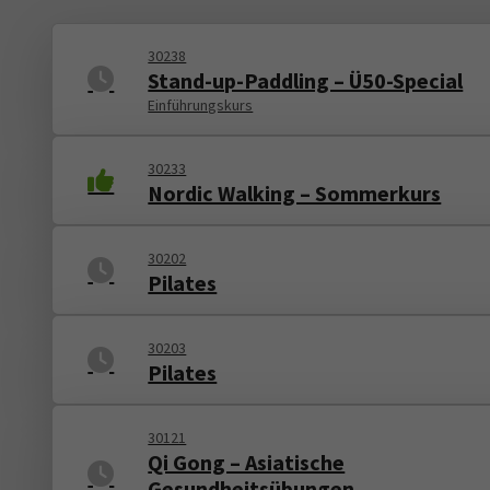
30238
Stand-up-Paddling – Ü50-Special
Einführungskurs
30233
Nordic Walking – Sommerkurs
30202
Pilates
30203
Pilates
30121
Qi Gong – Asiatische
Gesundheitsübungen