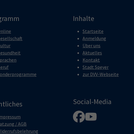
gramm
Inhalte
nline
Startseite
esellschaft
Anmeldung
ultur
Über uns
esundheit
Aktuelles
prachen
Kontakt
eruf
Stadt Speyer
onderprogramme
zur DVV-Webseite
Social-Media
htliches
mpressum
atzung / AGB
iderrufsbelehrung