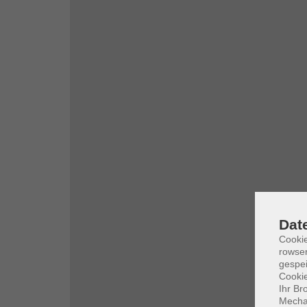
Dat
Cooki
rowse
gespei
Cookie
Ihr Br
Mechan