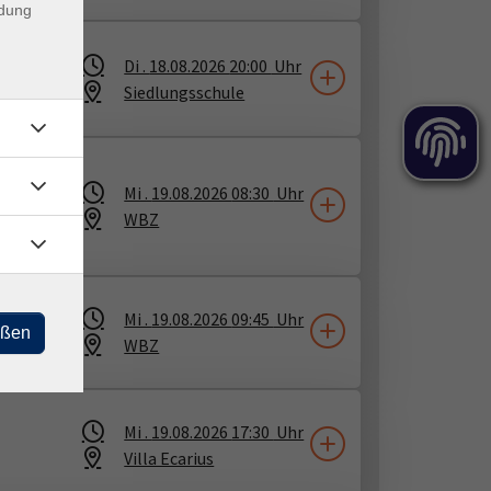
ndung
Di .
18.08.2026
20:00
Uhr
e
Siedlungsschule
Mi .
19.08.2026
08:30
Uhr
WBZ
Mi .
19.08.2026
09:45
Uhr
eßen
WBZ
Mi .
19.08.2026
17:30
Uhr
Villa Ecarius