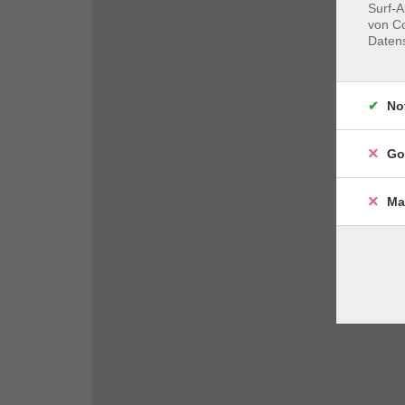
Surf-A
von Co
Daten
No
Go
Ma