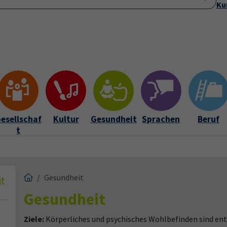
Ku
Startseite
Anmeldung
Über uns
Aktuelles
Submenu for "Ü
esellschaf
Kultur
Gesundheit
Sprachen
Beruf
t
Gesundheit
t
Gesundheit
Ziele:
Körperliches und psychisches Wohlbefinden sind en