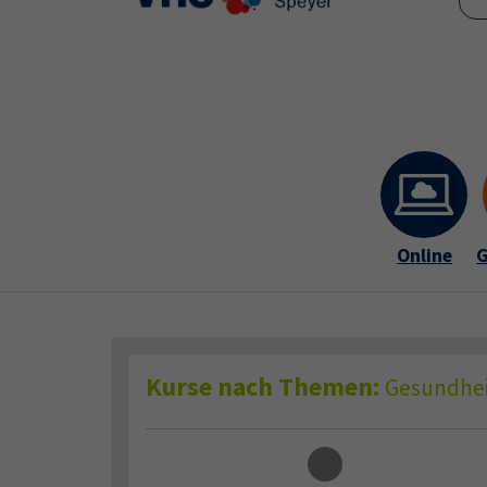
Skip to main content
Skip to page footer
Online
G
Kurse nach Themen:
Gesundhei
Loading...