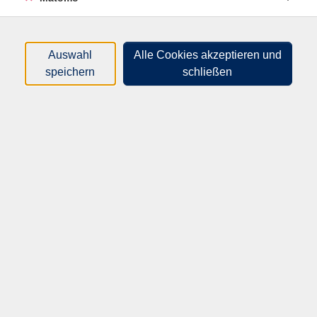
fördert die Körperwahrnehmung, baut Stress ab,
lindert Verspannungen und wirkt sich positiv auf dein
Körpergefühl aus.
Auswahl
Alle Cookies akzeptieren und
Pilates eignet sich für jedes Fitnesslevel und jedes
speichern
schließen
Alter.
Bitte mitbringen: Matte, bequeme Kleidung,
Turnschuhe oder Socken, Decke, Handtuch, kleines
Kissen, etwas zu trinken.
58,00
€
Gebühr:
Auf die Warteliste
Kursnummer:
30203