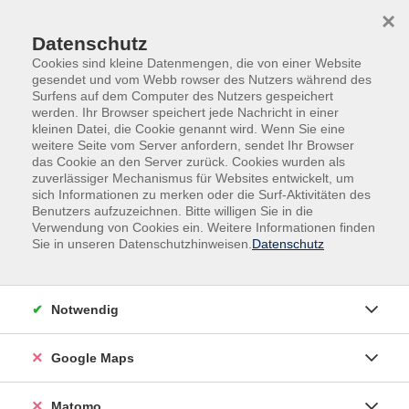
Skip to main content
Skip to page footer
×
Datenschutz
Cookies sind kleine Datenmengen, die von einer Website
gesendet und vom Webb rowser des Nutzers während des
Surfens auf dem Computer des Nutzers gespeichert
werden. Ihr Browser speichert jede Nachricht in einer
kleinen Datei, die Cookie genannt wird. Wenn Sie eine
weitere Seite vom Server anfordern, sendet Ihr Browser
das Cookie an den Server zurück. Cookies wurden als
zuverlässiger Mechanismus für Websites entwickelt, um
sich Informationen zu merken oder die Surf-Aktivitäten des
Gesundheit
Bewegung | Fitness und Kraft
Benutzers aufzuzeichnen. Bitte willigen Sie in die
Verwendung von Cookies ein. Weitere Informationen finden
Pilates
Sie in unseren Datenschutzhinweisen.
Datenschutz
Pilates ist ein systematisches Ganzkörpertraining. Der
Fokus liegt auf der Stärkung der Körpermitte, der
Notwendig
Kräftigung der Tiefenmuskulatur, insbesondere dem
Bauch, Rücken und Beckenboden (Powerhouse). Durch
kontrollierte, fließende Bewegungen in Kombination
Google Maps
mit bewusster Atmung werden Körperhaltung,
Stabilität und Flexibilität verbessert. Das Training
Matomo