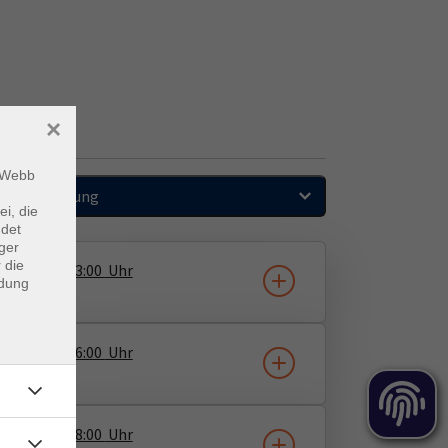
×
m Webb
Sortierung
ei, die
ndet
ger
 die
20.08.2026
13:00
Uhr
ndung
20.08.2026
16:00
Uhr
20.08.2026
18:00
Uhr