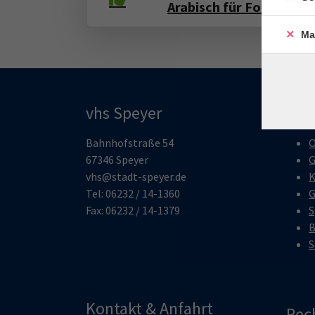
Arabisch für Fortgeschr
Ma
vhs Speyer
Pro
Bahnhofstraße 54
O
67346 Speyer
G
vhs@stadt-speyer.de
K
Tel: 06232 / 14-1360
G
Fax: 06232 / 14-1379
S
B
S
Kontakt & Anfahrt
Rec