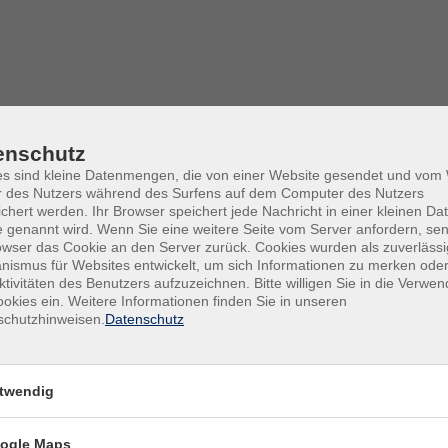
enschutz
es sind kleine Datenmengen, die von einer Website gesendet und vo
r des Nutzers während des Surfens auf dem Computer des Nutzers
chert werden. Ihr Browser speichert jede Nachricht in einer kleinen Dat
 genannt wird. Wenn Sie eine weitere Seite vom Server anfordern, se
owser das Cookie an den Server zurück. Cookies wurden als zuverlässi
ismus für Websites entwickelt, um sich Informationen zu merken oder
Do .
ktivitäten des Benutzers aufzuzeichnen. Bitte willigen Sie in die Verwe
innen A1.1
WBZ
okies ein. Weitere Informationen finden Sie in unseren
schutzhinweisen.
Datenschutz
Do .
ittene A1.2
WBZ
twendig
Do .
ogle Maps