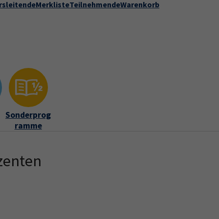
rsleitende
Merkliste
Teilnehmende
Warenkorb
Kontakt
Stadt Speyer
zur DVV-Webseite
ber uns"
Submenu for "Kontakt"
Sonderprog
ramme
zenten