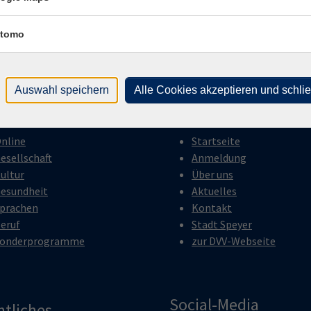
ittene A2.1
WBZ
tomo
Auswahl speichern
Alle Cookies akzeptieren und schli
gramm
Inhalte
nline
Startseite
esellschaft
Anmeldung
ultur
Über uns
esundheit
Aktuelles
prachen
Kontakt
eruf
Stadt Speyer
onderprogramme
zur DVV-Webseite
Social-Media
htliches