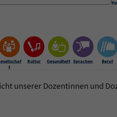
Ku
Startseite
Anmeldung
Über uns
Aktuelles
Submenu for "Ü
esellschaf
Kultur
Gesundheit
Sprachen
Beruf
t
icht unserer Dozentinnen und Do