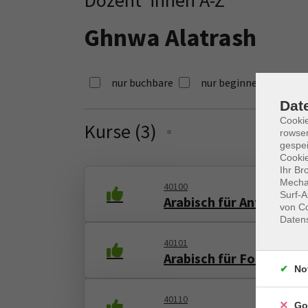
Ghnwa Alatrash
nur buchbare
nur beginnende
Dat
Cooki
Kurse (
3
)
Loading...
rowse
gespei
Cookie
Ihr Br
Mechan
40100
Surf-A
Arabisch für Anfänger*
von Co
Daten
40101
Arabisch für Fortgeschr
No
40110
Go