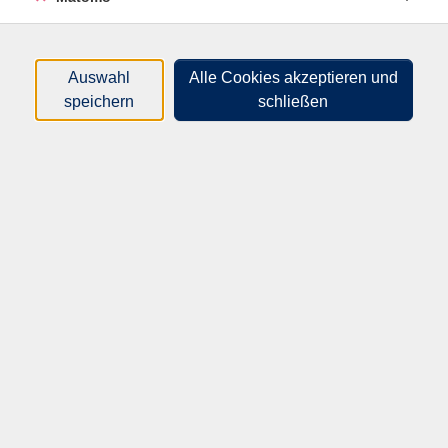
Herzlich willkommen bei der
Volkshochschule Speyer
Auswahl
Alle Cookies akzeptieren und
speichern
schließen
Wir freuen uns, Sie auf unserer
Internetseite begrüßen zu dürfen!