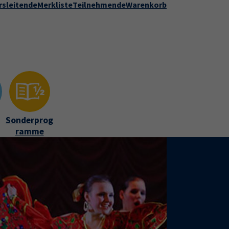
rsleitende
Merkliste
Teilnehmende
Warenkorb
Kontakt
Stadt Speyer
zur DVV-Webseite
ber uns"
Submenu for "Kontakt"
Sonderprog
ramme