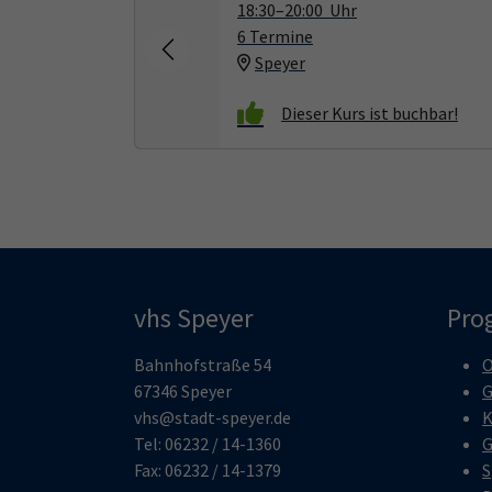
18:30–20:00 Uhr
6 Termine
Speyer
vhs Speyer
Pro
Bahnhofstraße 54
O
67346 Speyer
G
vhs@stadt-speyer.de
K
Tel: 06232 / 14-1360
G
Fax: 06232 / 14-1379
S