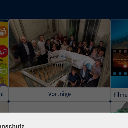
h!
Vorträge
Filme
enschutz