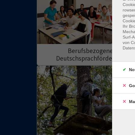
Cooki
rowse
gespei
Cookie
Ihr Br
Mechan
Surf-A
von Co
Daten
Berufsbezogene
Deutschsprachförderung
No
Go
Ma