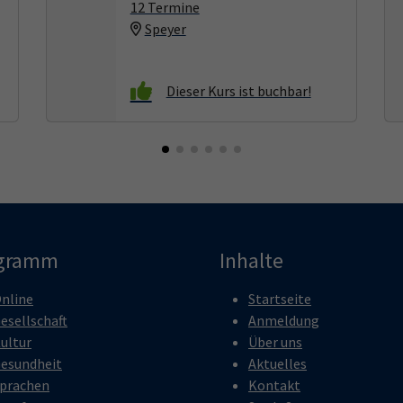
12 Termine
Speyer
gramm
Inhalte
nline
Startseite
esellschaft
Anmeldung
ultur
Über uns
esundheit
Aktuelles
prachen
Kontakt