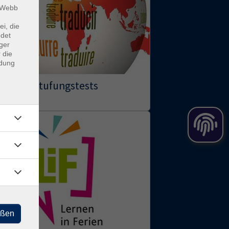
m Webb
ei, die
ndet
ger
 die
ndung
Einstufungstests
eßen