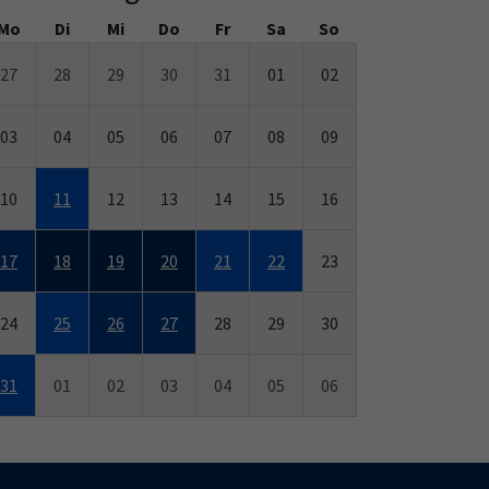
Mo
Di
Mi
Do
Fr
Sa
So
27
28
29
30
31
01
02
03
04
05
06
07
08
09
10
11
12
13
14
15
16
17
18
19
20
21
22
23
24
25
26
27
28
29
30
31
01
02
03
04
05
06