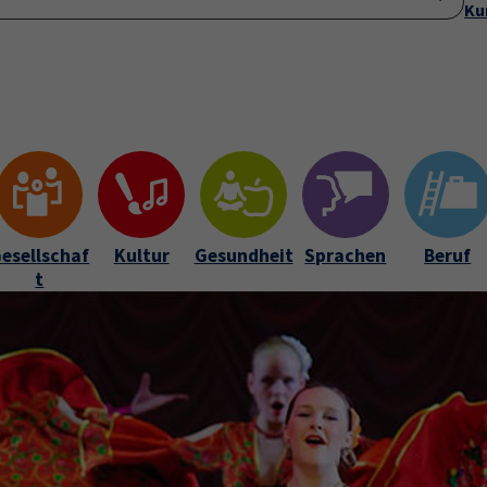
Ku
(current)
Startseite
Anmeldung
Über uns
Aktuelles
Submenu for "Ü
esellschaf
Kultur
Gesundheit
Sprachen
Beruf
t