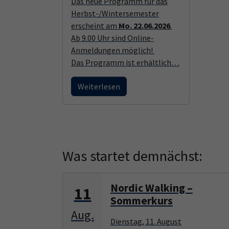
Das neue Programm für das
Herbst-/Wintersemester
erscheint am
Mo. 22.06.2026
.
Ab 9.00 Uhr sind Online-
Anmeldungen möglich!
Das Programm ist erhältlich…
Weiterlesen
Was startet demnächst:
Nordic Walking –
11
Sommerkurs
Aug.
Dienstag, 11. August