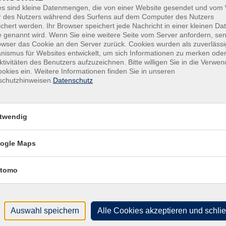
es sind kleine Datenmengen, die von einer Website gesendet und vo
r des Nutzers während des Surfens auf dem Computer des Nutzers
chert werden. Ihr Browser speichert jede Nachricht in einer kleinen Dat
 genannt wird. Wenn Sie eine weitere Seite vom Server anfordern, se
owser das Cookie an den Server zurück. Cookies wurden als zuverlässi
ismus für Websites entwickelt, um sich Informationen zu merken oder
ktivitäten des Benutzers aufzuzeichnen. Bitte willigen Sie in die Verwe
okies ein. Weitere Informationen finden Sie in unseren
schutzhinweisen.
Datenschutz
Integrationskurse / BAMF-
Programme
twendig
ogle Maps
tomo
Auswahl speichern
Alle Cookies akzeptieren und schli