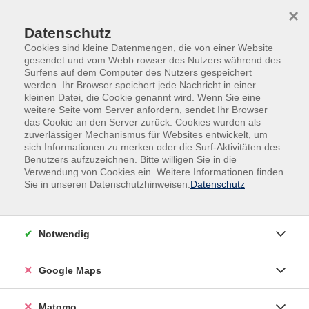
Skip to main content
Skip to page footer
×
Datenschutz
Cookies sind kleine Datenmengen, die von einer Website
gesendet und vom Webb rowser des Nutzers während des
Surfens auf dem Computer des Nutzers gespeichert
werden. Ihr Browser speichert jede Nachricht in einer
kleinen Datei, die Cookie genannt wird. Wenn Sie eine
weitere Seite vom Server anfordern, sendet Ihr Browser
das Cookie an den Server zurück. Cookies wurden als
zuverlässiger Mechanismus für Websites entwickelt, um
sich Informationen zu merken oder die Surf-Aktivitäten des
Sprachen
Orientierungskurse
Benutzers aufzuzeichnen. Bitte willigen Sie in die
Verwendung von Cookies ein. Weitere Informationen finden
Integrationskurs Deutsch
Sie in unseren Datenschutzhinweisen.
Datenschutz
Test – Leben in Deutschland
Anmeldeschluss Donnerstag, 21.01.2027
Notwendig
Google Maps
Matomo