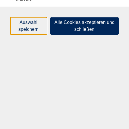
mit teils bewährten und teils neuen kreativen
Schreibeinstiegen, die den Zugang
Auswahl
Alle Cookies akzeptieren und
zum eigenen Ausdruck erleichtern.
speichern
schließen
Ziel dieses Kurses ist es, in die Welt der Lyrik
einzutauchen, in der Farben eine
besondere Rolle spielen.
Sie brauchen keine Vorerfahrung, es genügt die Freude
am Schreiben selbst
und an der Poesie.
Gedichte schreiben kann viel leichter sein als gedacht.
“Schreiben ist leicht. Man muss nur die falschen Wörter
weglassen.” (Mark Twain)