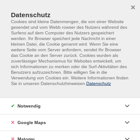
Skip to main content
Skip to page footer
×
Datenschutz
Cookies sind kleine Datenmengen, die von einer Website
gesendet und vom Webb rowser des Nutzers während des
Surfens auf dem Computer des Nutzers gespeichert
werden. Ihr Browser speichert jede Nachricht in einer
kleinen Datei, die Cookie genannt wird. Wenn Sie eine
weitere Seite vom Server anfordern, sendet Ihr Browser
das Cookie an den Server zurück. Cookies wurden als
zuverlässiger Mechanismus für Websites entwickelt, um
sich Informationen zu merken oder die Surf-Aktivitäten des
Kultur, Kunst, Gestalten
Literatur
Benutzers aufzuzeichnen. Bitte willigen Sie in die
Verwendung von Cookies ein. Weitere Informationen finden
Schreibwerkstatt: auf farbigen
Sie in unseren Datenschutzhinweisen.
Datenschutz
Wörterwiesen ein Gedicht pflücken
Die Farben im Gedicht und ihre Bedeutung
Notwendig
In dieser Schreibwerkstatt lernen Sie das verdichtete
Fabulieren kennen und
Google Maps
ausprobieren. Wir versuchen uns an verschiedenen
Gedichtformen und arbeiten
Matomo