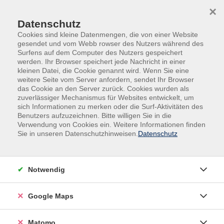
Skip to main content
Skip to page footer
×
Datenschutz
Cookies sind kleine Datenmengen, die von einer Website
gesendet und vom Webb rowser des Nutzers während des
Surfens auf dem Computer des Nutzers gespeichert
werden. Ihr Browser speichert jede Nachricht in einer
kleinen Datei, die Cookie genannt wird. Wenn Sie eine
weitere Seite vom Server anfordern, sendet Ihr Browser
das Cookie an den Server zurück. Cookies wurden als
zuverlässiger Mechanismus für Websites entwickelt, um
sich Informationen zu merken oder die Surf-Aktivitäten des
Kultur, Kunst, Gestalten
Benutzers aufzuzeichnen. Bitte willigen Sie in die
Malen | Zeichnen | Drucktechnik
Verwendung von Cookies ein. Weitere Informationen finden
Sie in unseren Datenschutzhinweisen.
Datenschutz
Weihnachtskarten in Aquarell
Sie brauchen noch ein Weihnachtsgeschenk, das
Notwendig
persönlich und individuell ist und Ihre ganz persönliche
Handschrift trägt? Dann sind Sie hier genau richtig! In
diesem Kurs lernen Sie eine Vielzahl an
Google Maps
Gestaltungsmöglichkeiten kennen, um
Weihnachtskarten als persönliches Geschenk
Matomo