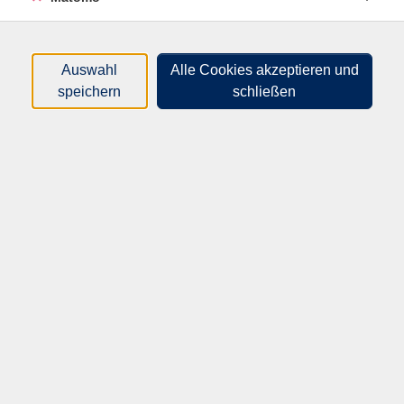
herzustellen. Sie erhalten Tipps zu Material,
Maltechniken, Farben und Farbmischungen. Anhand
vieler Beispiele wird gezeigt, wie Sie die ersten Schritte
Auswahl
Alle Cookies akzeptieren und
machen können. Sie lernen auch, wie Sie Aquarell
speichern
schließen
richtig anwenden und mit anderen Techniken
kombinieren können. Bitte mitbringen: Aquarellblock,
Aquarellfarben, Karton von einem alten Block,
Kreppband, Bleistifte in HB und B2 oder Buntstifte
(keine Aquarellstifte), weiche Pinsel mit runder Spitze
in verschiedenen Größen (3, 6, 10, 20), Papiertücher,
Wasserbecher, Rubbelkrepp. Bitte Aquarellfarben im
Näpfchen, nicht aus der Tube.
Altersgruppe:
13 - 95 Jahre