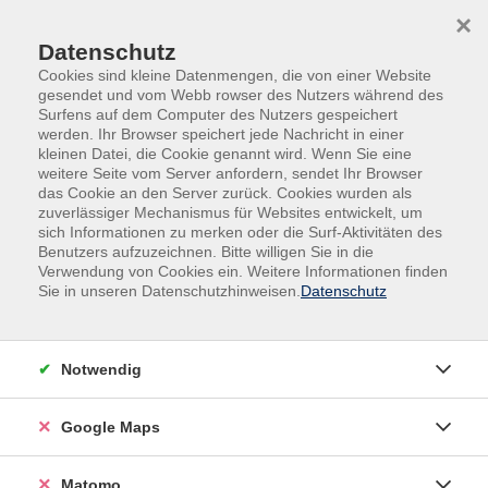
Skip to main content
Skip to page footer
×
Datenschutz
Cookies sind kleine Datenmengen, die von einer Website
gesendet und vom Webb rowser des Nutzers während des
Surfens auf dem Computer des Nutzers gespeichert
werden. Ihr Browser speichert jede Nachricht in einer
kleinen Datei, die Cookie genannt wird. Wenn Sie eine
weitere Seite vom Server anfordern, sendet Ihr Browser
das Cookie an den Server zurück. Cookies wurden als
zuverlässiger Mechanismus für Websites entwickelt, um
sich Informationen zu merken oder die Surf-Aktivitäten des
Online-Angebote
Benutzers aufzuzeichnen. Bitte willigen Sie in die
Verwendung von Cookies ein. Weitere Informationen finden
Franz Kafka und Prag
Sie in unseren Datenschutzhinweisen.
Datenschutz
Prag, die Hauptstadt Böhmens, war um 1900 durchaus
nicht das gemütliche K.-u.-k.-Reservat, das sich
Notwendig
heutige Touristen gerne vorstellen.
Die Stadt war geprägt von sich zuspitzenden
Google Maps
nationalen Gegensätzen zwischen Tschechen und
Deutschen, was vor allem die jüdische Bevölkerung in
Matomo