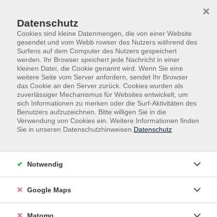
Skip to main content
Skip to page footer
×
Datenschutz
Cookies sind kleine Datenmengen, die von einer Website
gesendet und vom Webb rowser des Nutzers während des
Surfens auf dem Computer des Nutzers gespeichert
werden. Ihr Browser speichert jede Nachricht in einer
kleinen Datei, die Cookie genannt wird. Wenn Sie eine
weitere Seite vom Server anfordern, sendet Ihr Browser
das Cookie an den Server zurück. Cookies wurden als
zuverlässiger Mechanismus für Websites entwickelt, um
sich Informationen zu merken oder die Surf-Aktivitäten des
Online-Angebote
Benutzers aufzuzeichnen. Bitte willigen Sie in die
Verwendung von Cookies ein. Weitere Informationen finden
Not am Mann.
Sie in unseren Datenschutzhinweisen.
Datenschutz
Die Erfindung toxischer Männlichkeit
Was passiert, wenn eine Gesellschaft aufhört, Männern
Notwendig
Geschichten zu erzählen, in denen sie sich
wiederfinden können?
Google Maps
In diesem Vortrag analysiert Eva Ladipo, wie Popkultur,
Politik und Medien ein Vakuum hinterlassen haben, das
Matomo