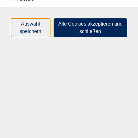
Werkstatt, verwandeln uns in flinke Rentiere, starke
Weihnachtsbäume und sanfte Schneeflocken. Mit viel
Fantasie, Bewegung und kleinen Abenteuern helfen wir
den Wichteln, die Geschenke rechtzeitig
Auswahl
Alle Cookies akzeptieren und
fertigzustellen.
speichern
schließen
Zum Abschluss kuscheln wir uns in eine ruhige
Entspannung und träumen von funkelnden Lichtern
und geheimnisvollen Wichtelwelten.
Für kleine Yogis von 6-8 Jahren mit Begleitung.
Keine Vorkenntnisse nötig.
Mitzubringen sind: bequeme Kleidung, 2 Matten,
warme Socken und eine Kuscheldecke.