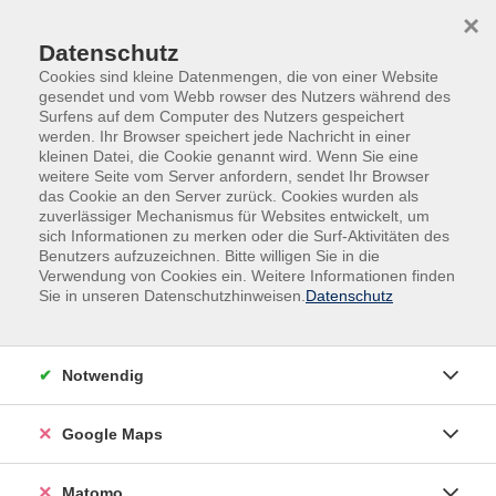
Skip to main content
Skip to page footer
×
Datenschutz
Cookies sind kleine Datenmengen, die von einer Website
gesendet und vom Webb rowser des Nutzers während des
Surfens auf dem Computer des Nutzers gespeichert
werden. Ihr Browser speichert jede Nachricht in einer
kleinen Datei, die Cookie genannt wird. Wenn Sie eine
weitere Seite vom Server anfordern, sendet Ihr Browser
das Cookie an den Server zurück. Cookies wurden als
zuverlässiger Mechanismus für Websites entwickelt, um
sich Informationen zu merken oder die Surf-Aktivitäten des
Sonderprogramme
Junge Volkshochschule
Benutzers aufzuzeichnen. Bitte willigen Sie in die
Jugend in Bewegung
Verwendung von Cookies ein. Weitere Informationen finden
Sie in unseren Datenschutzhinweisen.
Datenschutz
Weihnachtszauber im Kinderyoga
für Kinder zwischen 8 und 10 mit Elternteil
Notwendig
Ho, ho, ho! In unserer fröhlichen Kinderyogastunde
begeben wir uns auf eine magische Reise zum Nordpol
– und treffen dabei auf fleißige Weihnachtswichtel!
Google Maps
Gemeinsam schleichen wir wie kleine Wichtel durch die
Matomo