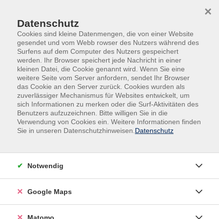
Skip to main content
Skip to page footer
×
Datenschutz
Cookies sind kleine Datenmengen, die von einer Website
gesendet und vom Webb rowser des Nutzers während des
Surfens auf dem Computer des Nutzers gespeichert
werden. Ihr Browser speichert jede Nachricht in einer
kleinen Datei, die Cookie genannt wird. Wenn Sie eine
weitere Seite vom Server anfordern, sendet Ihr Browser
das Cookie an den Server zurück. Cookies wurden als
zuverlässiger Mechanismus für Websites entwickelt, um
sich Informationen zu merken oder die Surf-Aktivitäten des
Sonderprogramme
Junge Volkshochschule
Benutzers aufzuzeichnen. Bitte willigen Sie in die
Jugend und Kunst
Verwendung von Cookies ein. Weitere Informationen finden
Sie in unseren Datenschutzhinweisen.
Datenschutz
Wege zur Kunst: Purrmann trifft Pablo –
ein Kunsterlebnis für Kinder mit ihren Eltern
Notwendig
Ein Angebot in Kooperation mit dem Museum
Purrmann-Haus und dem Kulturhaus Pablo e.V. Komm
mit uns auf eine aufregende Reise durch das Purrmann-
Google Maps
Haus und das Kulturhaus Pablo! Die beiden Häuser sind
nicht nur total nah beieinander, sondern arbeiten auch
Matomo