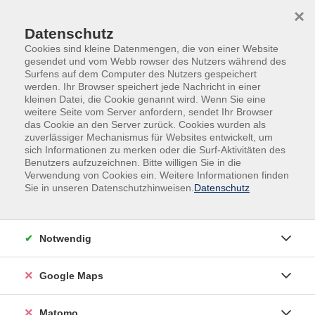
Skip to main content
Skip to page footer
×
Datenschutz
Cookies sind kleine Datenmengen, die von einer Website
gesendet und vom Webb rowser des Nutzers während des
Surfens auf dem Computer des Nutzers gespeichert
werden. Ihr Browser speichert jede Nachricht in einer
kleinen Datei, die Cookie genannt wird. Wenn Sie eine
weitere Seite vom Server anfordern, sendet Ihr Browser
das Cookie an den Server zurück. Cookies wurden als
zuverlässiger Mechanismus für Websites entwickelt, um
sich Informationen zu merken oder die Surf-Aktivitäten des
Sprachen
Englisch am Vormittag
Benutzers aufzuzeichnen. Bitte willigen Sie in die
Verwendung von Cookies ein. Weitere Informationen finden
Endlich Zeit für Englisch B1
Sie in unseren Datenschutzhinweisen.
Datenschutz
Für Teilnehmende mit mittleren Vorkenntnissen auf
der Niveaustufe B1, die endlich Zeit haben, ihre
Notwendig
Englischkenntnisse aufzufrischen und zu verbessern.
Der Kurs besteht aus Konversation, Grammatik und
Kurzgeschichten lesen.
Google Maps
Kursbuch: Easy English upgrade B1.2 (Lektion 4),
Matomo