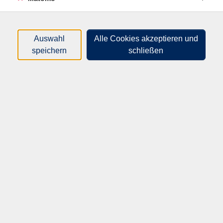
Cornelsen Verlag, ISBN: 978-3-06-122723-4, ab Lektion
8.
Auswahl
Alle Cookies akzeptieren und
speichern
schließen
71,00
€
Gebühr:
(Kleingruppe ab 7 TN)
In den Warenkorb
Kursnummer:
40621
Start:
Ende:
Di. 01.09.2026
Di. 01.12.2026
10:45 Uhr
12:15 Uhr
24 Unterrichtseinheiten