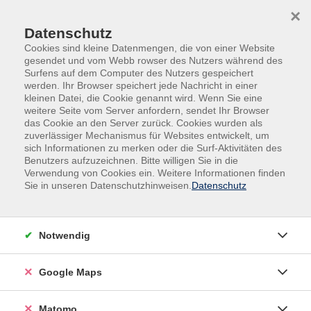
Skip to main content
Skip to page footer
×
Datenschutz
Cookies sind kleine Datenmengen, die von einer Website
gesendet und vom Webb rowser des Nutzers während des
Surfens auf dem Computer des Nutzers gespeichert
werden. Ihr Browser speichert jede Nachricht in einer
kleinen Datei, die Cookie genannt wird. Wenn Sie eine
weitere Seite vom Server anfordern, sendet Ihr Browser
das Cookie an den Server zurück. Cookies wurden als
zuverlässiger Mechanismus für Websites entwickelt, um
sich Informationen zu merken oder die Surf-Aktivitäten des
Sprachen
Benutzers aufzuzeichnen. Bitte willigen Sie in die
Integrationskurse mit Alphabetisierung
Verwendung von Cookies ein. Weitere Informationen finden
Sie in unseren Datenschutzhinweisen.
Datenschutz
Integration Deutsch
Alphabetisierungskurs Modul 7
Notwendig
Vermittlung der elementaren Lese- und
Schreibfertigkeit.
Google Maps
Matomo