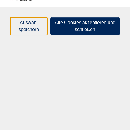
Hueber Verlag, ISBN: 978-3-19-275427-2.
Auswahl
Alle Cookies akzeptieren und
speichern
schließen
71,00
€
Gebühr:
(Kleingruppe ab 7 TN)
In den Warenkorb
Kursnummer:
40902
Start:
Ende:
Mo. 17.08.2026
Mo. 16.11.2026
18:00 Uhr
19:30 Uhr
24 Unterrichtseinheiten
Dozent*in: