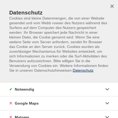
Skip to main content
Skip to page footer
×
Datenschutz
Cookies sind kleine Datenmengen, die von einer Website
gesendet und vom Webb rowser des Nutzers während des
Surfens auf dem Computer des Nutzers gespeichert
werden. Ihr Browser speichert jede Nachricht in einer
kleinen Datei, die Cookie genannt wird. Wenn Sie eine
weitere Seite vom Server anfordern, sendet Ihr Browser
das Cookie an den Server zurück. Cookies wurden als
zuverlässiger Mechanismus für Websites entwickelt, um
sich Informationen zu merken oder die Surf-Aktivitäten des
Sprachen
Italienisch
Benutzers aufzuzeichnen. Bitte willigen Sie in die
Verwendung von Cookies ein. Weitere Informationen finden
Italienisch A1.3
Sie in unseren Datenschutzhinweisen.
Datenschutz
Für Teilnehmende mit geringen Vorkenntnissen. Sie
lernen über den Alltag zu sprechen, einen Tisch im
Notwendig
Restaurant zu reservieren und Ihre Lieblingsgerichte
zu bestellen, Vorliebe auszudrücken und einfache
Texte über vergangene Ereignisse zu verstehen.
Google Maps
Kursbuch: Chiaro! A1 – Nuova edizione, ab Lektion 6,
Matomo