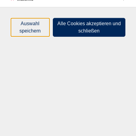
nicht als Gast, sondern als Gastgeber teilnehmen?
Durch diese Erfahrung können Sie den wahren Geist der
Teezeremonie, der mit dem Buddhismus verbunden ist,
Auswahl
Alle Cookies akzeptieren und
spüren.
speichern
schließen
19,00
€
Gebühr:
(inkl. Tee und benötigter Gerätschaften)
Auf die Warteliste
Kursnummer:
30544
Start:
Ende:
Fr. 20.11.2026
Fr. 20.11.2026
18:30 Uhr
20:00 Uhr