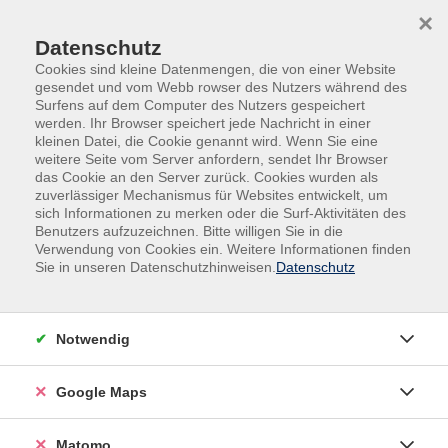
Skip to main content
Skip to page footer
×
Datenschutz
Cookies sind kleine Datenmengen, die von einer Website
gesendet und vom Webb rowser des Nutzers während des
Surfens auf dem Computer des Nutzers gespeichert
werden. Ihr Browser speichert jede Nachricht in einer
kleinen Datei, die Cookie genannt wird. Wenn Sie eine
weitere Seite vom Server anfordern, sendet Ihr Browser
das Cookie an den Server zurück. Cookies wurden als
zuverlässiger Mechanismus für Websites entwickelt, um
sich Informationen zu merken oder die Surf-Aktivitäten des
Sprachen
Japanisch
Benutzers aufzuzeichnen. Bitte willigen Sie in die
Verwendung von Cookies ein. Weitere Informationen finden
Japanische Teezeremonie selbst erleben
Sie in unseren Datenschutzhinweisen.
Datenschutz
In Deutschland ist Matcha momentan ein beliebter
Trend. Matcha-Latte, Matcha-Schokolade, Matcha-
Notwendig
Kuchen und vieles mehr. Dieser Matcha-Tee ist in Japan
ein Getränk, das im Rahmen der Teezeremonie vom
Gastgeber für die Gäste zubereitet wird, um ihnen
Google Maps
Gastfreundschaft zu bieten. Möchten Sie nicht einmal
die japanische Teezeremonie selbst erleben, indem Sie
Matomo