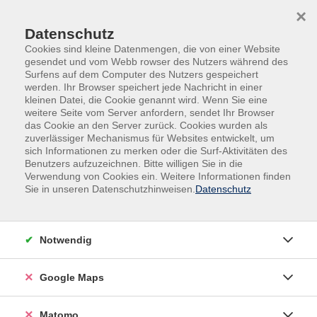
Skip to main content
Skip to page footer
×
Datenschutz
Cookies sind kleine Datenmengen, die von einer Website
gesendet und vom Webb rowser des Nutzers während des
Surfens auf dem Computer des Nutzers gespeichert
werden. Ihr Browser speichert jede Nachricht in einer
kleinen Datei, die Cookie genannt wird. Wenn Sie eine
weitere Seite vom Server anfordern, sendet Ihr Browser
das Cookie an den Server zurück. Cookies wurden als
Übersicht unserer Dozentinnen und
zuverlässiger Mechanismus für Websites entwickelt, um
sich Informationen zu merken oder die Surf-Aktivitäten des
Dozenten
Benutzers aufzuzeichnen. Bitte willigen Sie in die
Verwendung von Cookies ein. Weitere Informationen finden
Sie in unseren Datenschutzhinweisen.
Datenschutz
Dozent*innen A-Z
Notwendig
Inge Wildt
Google Maps
Filter
Matomo