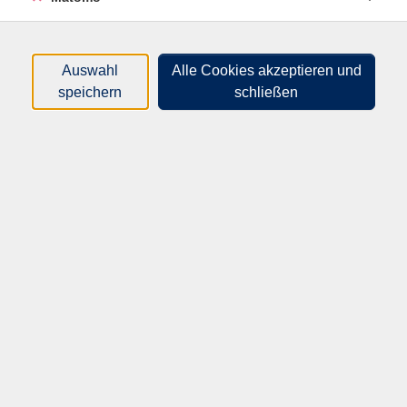
nur buchbare
nur beginnende
Auswahl
Alle Cookies akzeptieren und
Loading...
Kurse (
2
)
speichern
schließen
Sortierung
20810
Form dir was! –
Einsteigerkurs Keramik
Do .
13.08.2026
18:30
Uhr
IGS Georg-Friedrich-Kolb
20811
Form dir was!
für Einsteiger*innen und leicht
Fortgeschrittene