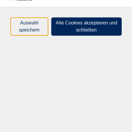
nur buchbare
nur beginnende
Auswahl
Alle Cookies akzeptieren und
Loading...
Kurse (
1
)
speichern
schließen
Sortierung
30145
Entspannungstag
Sa .
28.11.2026
14:00
Uhr
WBZ
vhs Speyer