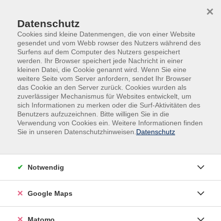
Skip to main content
Skip to page footer
×
Datenschutz
Cookies sind kleine Datenmengen, die von einer Website
gesendet und vom Webb rowser des Nutzers während des
Surfens auf dem Computer des Nutzers gespeichert
werden. Ihr Browser speichert jede Nachricht in einer
kleinen Datei, die Cookie genannt wird. Wenn Sie eine
weitere Seite vom Server anfordern, sendet Ihr Browser
das Cookie an den Server zurück. Cookies wurden als
Übersicht unserer Dozentinnen und
zuverlässiger Mechanismus für Websites entwickelt, um
sich Informationen zu merken oder die Surf-Aktivitäten des
Dozenten
Benutzers aufzuzeichnen. Bitte willigen Sie in die
Verwendung von Cookies ein. Weitere Informationen finden
Sie in unseren Datenschutzhinweisen.
Datenschutz
Dozent*innen A-Z
Notwendig
Marianne Kuhl
Google Maps
Filter
Matomo