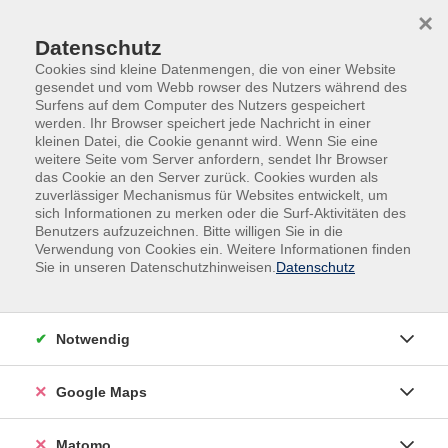
Skip to main content
Skip to page footer
×
Datenschutz
Cookies sind kleine Datenmengen, die von einer Website
gesendet und vom Webb rowser des Nutzers während des
Surfens auf dem Computer des Nutzers gespeichert
werden. Ihr Browser speichert jede Nachricht in einer
kleinen Datei, die Cookie genannt wird. Wenn Sie eine
weitere Seite vom Server anfordern, sendet Ihr Browser
das Cookie an den Server zurück. Cookies wurden als
zuverlässiger Mechanismus für Websites entwickelt, um
sich Informationen zu merken oder die Surf-Aktivitäten des
Arbeit und Beruf
Kompetenzen für den Beruf
Benutzers aufzuzeichnen. Bitte willigen Sie in die
Verwendung von Cookies ein. Weitere Informationen finden
Selbstbewusst auftreten –
Sie in unseren Datenschutzhinweisen.
Datenschutz
Kompetenz für Frauen
Frauen sind in allen Berufsfeldern zu finden – und das
Notwendig
selbstbewusst.
Frauen sind sich aber auch darüber im Klaren, dass sie
Google Maps
immer das Quäntchen „Mehr“ an Kompetenz zeigen
müssen, um auf den gleichen Gehaltsstand zu
Matomo