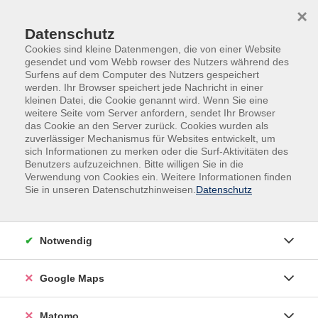
Skip to main content
Skip to page footer
×
Datenschutz
Cookies sind kleine Datenmengen, die von einer Website
gesendet und vom Webb rowser des Nutzers während des
Surfens auf dem Computer des Nutzers gespeichert
werden. Ihr Browser speichert jede Nachricht in einer
kleinen Datei, die Cookie genannt wird. Wenn Sie eine
weitere Seite vom Server anfordern, sendet Ihr Browser
das Cookie an den Server zurück. Cookies wurden als
zuverlässiger Mechanismus für Websites entwickelt, um
sich Informationen zu merken oder die Surf-Aktivitäten des
Gesundheit
Bewegung | Fitness und Kraft
Benutzers aufzuzeichnen. Bitte willigen Sie in die
Verwendung von Cookies ein. Weitere Informationen finden
Mit Freude zu mehr Beweglichkeit!
Sie in unseren Datenschutzhinweisen.
Datenschutz
Funktionelle Gymnastik
Erlernen Sie weitere funktionelle Übungen zur
Notwendig
Kräftigung, Stabilisierung, Dehnung und Mobilisation
der Rumpfmuskulatur. Vorkenntnisse sind nicht
erforderlich. Bitte mitbringen: Iso-Matte, bequeme
Google Maps
Sportkleidung.
Matomo