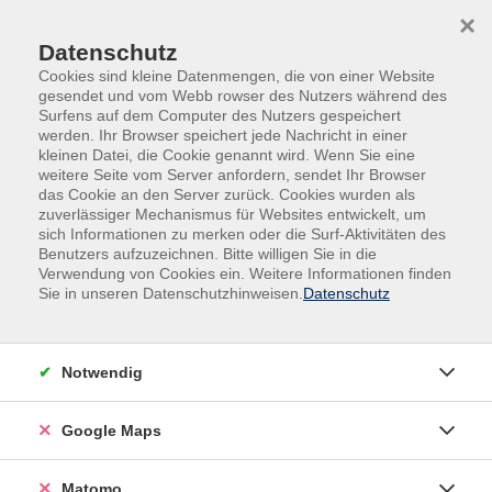
Skip to main content
Skip to page footer
×
Datenschutz
Cookies sind kleine Datenmengen, die von einer Website
gesendet und vom Webb rowser des Nutzers während des
Surfens auf dem Computer des Nutzers gespeichert
werden. Ihr Browser speichert jede Nachricht in einer
kleinen Datei, die Cookie genannt wird. Wenn Sie eine
weitere Seite vom Server anfordern, sendet Ihr Browser
das Cookie an den Server zurück. Cookies wurden als
zuverlässiger Mechanismus für Websites entwickelt, um
sich Informationen zu merken oder die Surf-Aktivitäten des
Gesundheit
Entspannung | Stressbewältigung
Benutzers aufzuzeichnen. Bitte willigen Sie in die
Verwendung von Cookies ein. Weitere Informationen finden
Zeitmanagement im Alltag – mehr
Sie in unseren Datenschutzhinweisen.
Datenschutz
Klarheit, bessere Prioritäten, weniger
Zeitdruck
Notwendig
Viele Menschen haben nicht zu wenig Zeit, sondern zu
viele Anforderungen gleichzeitig. In diesem
Google Maps
Impulsvortrag erfahren Sie, wie Zeitdruck entsteht,
welche typischen Zeitfresser unseren Alltag belasten
und wie Sie mit einfachen Methoden mehr Struktur,
Matomo