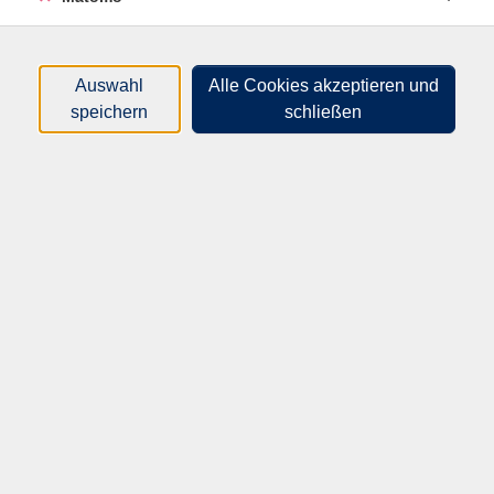
nur buchbare
nur beginnende
Auswahl
Alle Cookies akzeptieren und
Loading...
Kurse (
3
)
speichern
schließen
Sortierung
30306
Gesunder Schlaf – besser
schlafen, erholter leben
Di .
20.10.2026
18:30
Uhr
WBZ
30307
Zeitmanagement im Alltag –
mehr Klarheit, bessere
Prioritäten, weniger