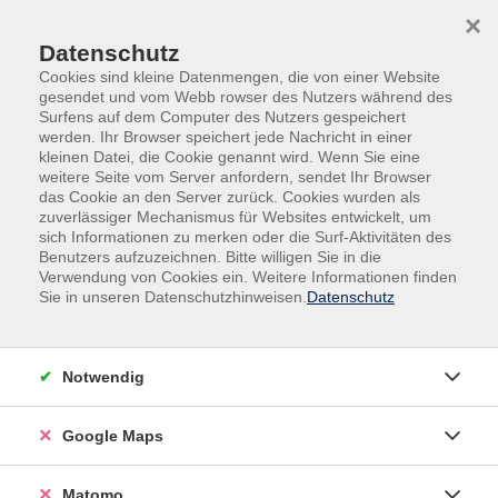
Skip to main content
Skip to page footer
×
Datenschutz
Cookies sind kleine Datenmengen, die von einer Website
gesendet und vom Webb rowser des Nutzers während des
Surfens auf dem Computer des Nutzers gespeichert
werden. Ihr Browser speichert jede Nachricht in einer
kleinen Datei, die Cookie genannt wird. Wenn Sie eine
weitere Seite vom Server anfordern, sendet Ihr Browser
das Cookie an den Server zurück. Cookies wurden als
Übersicht unserer Dozentinnen und
zuverlässiger Mechanismus für Websites entwickelt, um
sich Informationen zu merken oder die Surf-Aktivitäten des
Dozenten
Benutzers aufzuzeichnen. Bitte willigen Sie in die
Verwendung von Cookies ein. Weitere Informationen finden
Sie in unseren Datenschutzhinweisen.
Datenschutz
Dozent*innen A-Z
Notwendig
Marina Tremmel
Google Maps
Filter
Matomo