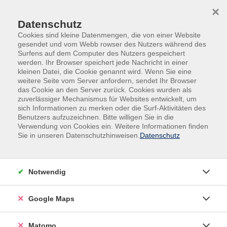
Skip to main content
Skip to page footer
×
Datenschutz
Cookies sind kleine Datenmengen, die von einer Website
gesendet und vom Webb rowser des Nutzers während des
Surfens auf dem Computer des Nutzers gespeichert
werden. Ihr Browser speichert jede Nachricht in einer
kleinen Datei, die Cookie genannt wird. Wenn Sie eine
weitere Seite vom Server anfordern, sendet Ihr Browser
das Cookie an den Server zurück. Cookies wurden als
zuverlässiger Mechanismus für Websites entwickelt, um
sich Informationen zu merken oder die Surf-Aktivitäten des
Online-Angebote
Gesundheit
Benutzers aufzuzeichnen. Bitte willigen Sie in die
Verwendung von Cookies ein. Weitere Informationen finden
Resilienzförderung bei Kindern und
Sie in unseren Datenschutzhinweisen.
Datenschutz
Jugendlichen
Online-Vortrag für Eltern
Notwendig
Kinder und Jugendliche erleben in ihrer Entwicklung
viele Herausforderungen. Konflikte in der Schule,
Stress, Leistungsdruck, Mobbing, Veränderungen im
Google Maps
Freundeskreis oder Unsicherheiten über die eigene
Zukunft. Manche Kinder leiden sehr darunter – andere
Matomo