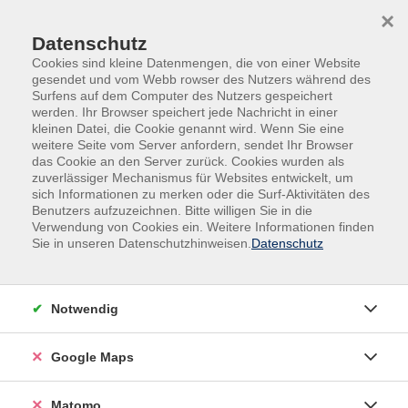
Skip to main content
Skip to page footer
×
Datenschutz
Cookies sind kleine Datenmengen, die von einer Website
gesendet und vom Webb rowser des Nutzers während des
Surfens auf dem Computer des Nutzers gespeichert
werden. Ihr Browser speichert jede Nachricht in einer
kleinen Datei, die Cookie genannt wird. Wenn Sie eine
weitere Seite vom Server anfordern, sendet Ihr Browser
das Cookie an den Server zurück. Cookies wurden als
zuverlässiger Mechanismus für Websites entwickelt, um
sich Informationen zu merken oder die Surf-Aktivitäten des
Arbeit und Beruf
Rechnungswesen
Benutzers aufzuzeichnen. Bitte willigen Sie in die
Verwendung von Cookies ein. Weitere Informationen finden
Rechnungswesen
Sie in unseren Datenschutzhinweisen.
Datenschutz
Filter
Notwendig
Google Maps
Wochentage
Tageszeiten
Matomo