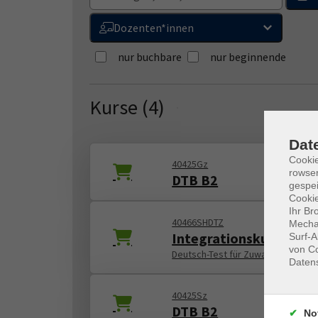
Dozenten*innen
nur buchbare
nur beginnende
Kurse (
4
)
Loading...
Dat
Cooki
40425Gz
rowse
DTB B2
gespei
Cookie
Ihr Br
40466SHDTZ
Mechan
Integrationskurs Deut
Surf-A
von Co
Deutsch-Test für Zuwanderer DTZ
Daten
40425Sz
DTB B2
No