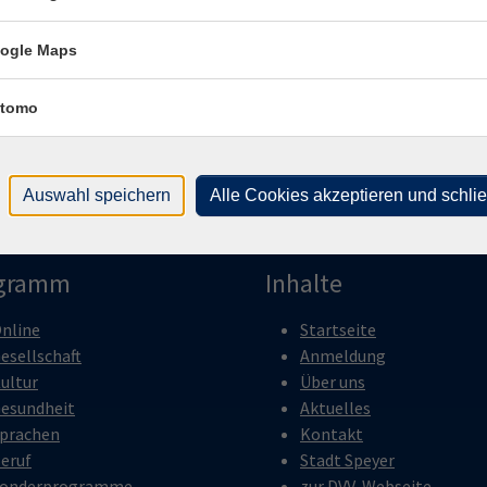
ogle Maps
Fr .
1
sch:
Vill
tomo
Auswahl speichern
Alle Cookies akzeptieren und schli
gramm
Inhalte
nline
Startseite
esellschaft
Anmeldung
ultur
Über uns
esundheit
Aktuelles
prachen
Kontakt
eruf
Stadt Speyer
onderprogramme
zur DVV-Webseite