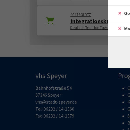
Go
40476GLDTZ
Integrationskurs Deut
Deutsch-Test für Zuwanderer DTZ
Ma
vhs Speyer
Pro
Bahnhofstraße 54
O
67346 Speyer
G
vhs@stadt-speyer.de
K
Tel: 06232 / 14-1360
G
Fax: 06232 / 14-1379
S
B
S