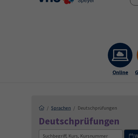
Skip to main content
Skip to page footer
Online
G
Sprachen
Deutschprüfungen
Deutschprüfungen
W