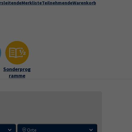
rsleitende
Merkliste
Teilnehmende
Warenkorb
Kontakt
Stadt Speyer
zur DVV-Webseite
ber uns"
Submenu for "Kontakt"
Sonderprog
ramme
Orte