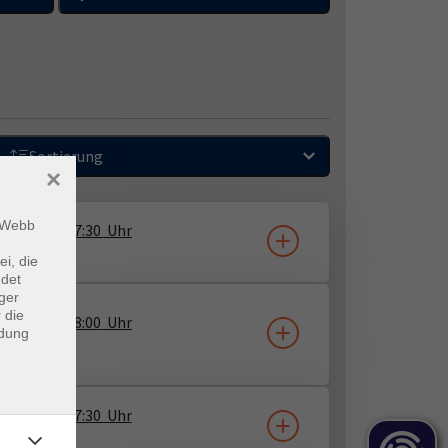
Sortierung
×
m Webb
8.09.2026
07:30
Uhr
a Ecarius
ei, die
ndet
ger
 die
5.09.2026
08:00
Uhr
ndung
a Ecarius
3.11.2026
07:30
Uhr
a Ecarius