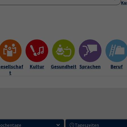
Ku
Startseite
Anmeldung
Über uns
Aktuelles
Submenu for "Ü
esellschaf
Kultur
Gesundheit
Sprachen
Beruf
t
ochentage
Tageszeiten