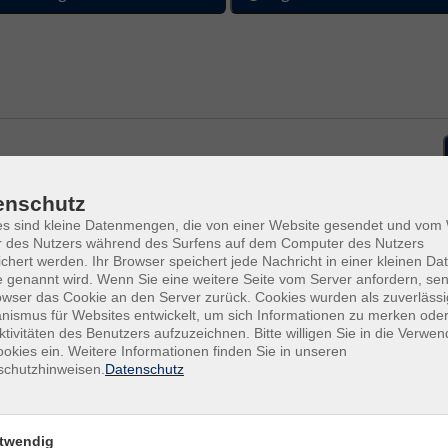
enschutz
es sind kleine Datenmengen, die von einer Website gesendet und vo
Fr .
1
r des Nutzers während des Surfens auf dem Computer des Nutzers
Vill
chert werden. Ihr Browser speichert jede Nachricht in einer kleinen Dat
 genannt wird. Wenn Sie eine weitere Seite vom Server anfordern, se
owser das Cookie an den Server zurück. Cookies wurden als zuverlässi
ismus für Websites entwickelt, um sich Informationen zu merken oder
Fr .
2
sch:
ktivitäten des Benutzers aufzuzeichnen. Bitte willigen Sie in die Verwe
Vill
okies ein. Weitere Informationen finden Sie in unseren
schutzhinweisen.
Datenschutz
Fr .
1
Vill
twendig