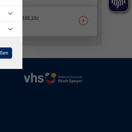
8.12.2026
08:00
Uhr
a Ecarius
eßen