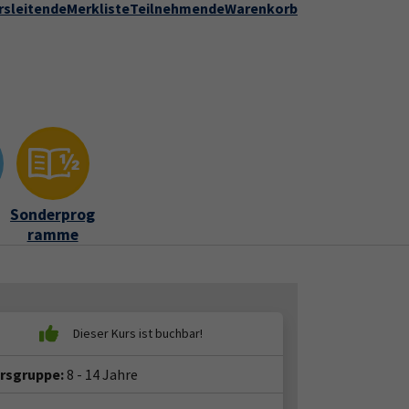
rsleitende
Merkliste
Teilnehmende
Warenkorb
Kontakt
Stadt Speyer
zur DVV-Webseite
ber uns"
Submenu for "Kontakt"
Sonderprog
ramme
ersgruppe:
8 - 14 Jahre