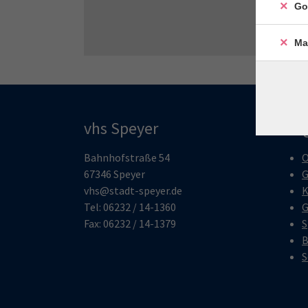
Go
Ma
vhs Speyer
Pro
Bahnhofstraße 54
O
67346 Speyer
G
vhs@stadt-speyer.de
K
Tel: 06232 / 14-1360
G
Fax: 06232 / 14-1379
S
B
S