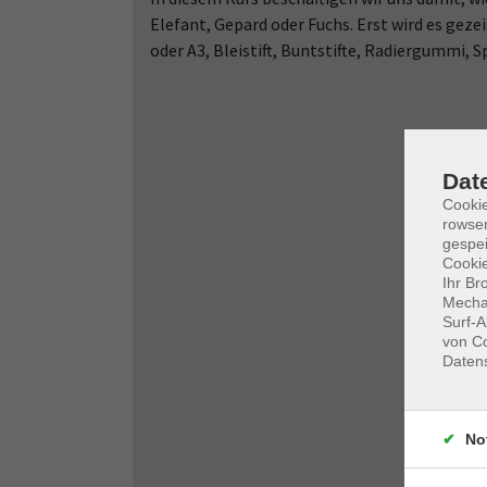
Elefant, Gepard oder Fuchs. Erst wird es geze
oder A3, Bleistift, Buntstifte, Radiergummi, Sp
Dat
Cooki
rowse
gespei
Cookie
Ihr Br
Mechan
Surf-A
von Co
Daten
No