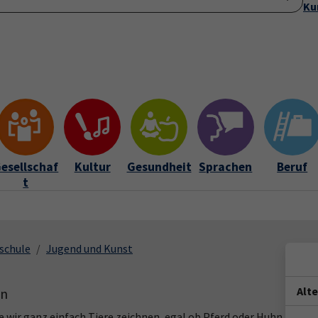
Ku
Startseite
Anmeldung
Über uns
Aktuelles
Submenu for "Ü
esellschaf
Kultur
Gesundheit
Sprachen
Beruf
t
schule
Jugend und Kunst
Alt
en
e wir ganz einfach Tiere zeichnen, egal ob Pferd oder Huhn,