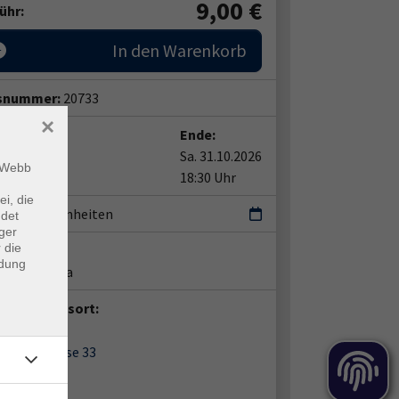
9,00
€
ühr:
In den Warenkorb
snummer:
20733
×
t:
Ende:
31.10.2026
Sa. 31.10.2026
m Webb
5 Uhr
18:30 Uhr
ei, die
terrichtseinheiten
ndet
ger
 die
ent*in:
ndung
stian Schura
anstaltungsort:
Z
re Langgasse 33
46 Speyer
m 01