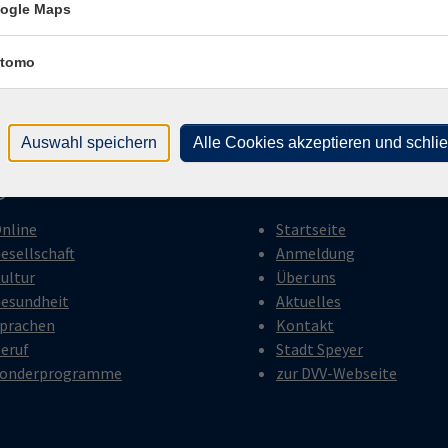
ogle Maps
tomo
Auswahl speichern
Alle Cookies akzeptieren und schli
gramm
Inhalte
nline
Startseite
esellschaft
Anmeldung
ultur
Über uns
esundheit
Aktuelles
prachen
Kontakt
eruf
Stadt Speyer
onderprogramme
zur DVV-Webseite