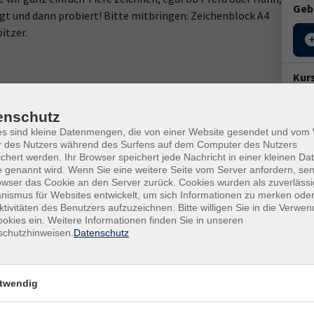
Geb
igt und dann probiert! Bitte mitbringen: Zeichenblock A4
itzer.
Kur
Star
enschutz
Sa. 
es sind kleine Datenmengen, die von einer Website gesendet und vo
16:1
r des Nutzers während des Surfens auf dem Computer des Nutzers
chert werden. Ihr Browser speichert jede Nachricht in einer kleinen Dat
3 Un
 genannt wird. Wenn Sie eine weitere Seite vom Server anfordern, se
owser das Cookie an den Server zurück. Cookies wurden als zuverlässi
ismus für Websites entwickelt, um sich Informationen zu merken oder
Doz
ktivitäten des Benutzers aufzuzeichnen. Bitte willigen Sie in die Verwe
Chri
okies ein. Weitere Informationen finden Sie in unseren
schutzhinweisen.
Datenschutz
Ver
WB
Obe
twendig
673
Rau