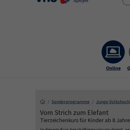
Skip to main content
Skip to page footer
Online
G
Sonderprogramme
Junge Volkshoch
Vom Strich zum Elefant
Tierzeichenkurs für Kinder ab 8 Jahr
In diesem Kurs beschäftigen wir uns damit, wi