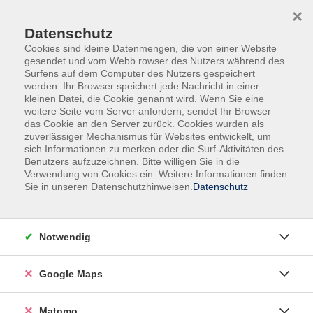
Skip to main content
Skip to page footer
×
Datenschutz
Cookies sind kleine Datenmengen, die von einer Website
gesendet und vom Webb rowser des Nutzers während des
Surfens auf dem Computer des Nutzers gespeichert
werden. Ihr Browser speichert jede Nachricht in einer
kleinen Datei, die Cookie genannt wird. Wenn Sie eine
weitere Seite vom Server anfordern, sendet Ihr Browser
das Cookie an den Server zurück. Cookies wurden als
Übersicht unserer Dozentinnen und
zuverlässiger Mechanismus für Websites entwickelt, um
sich Informationen zu merken oder die Surf-Aktivitäten des
Dozenten
Benutzers aufzuzeichnen. Bitte willigen Sie in die
Verwendung von Cookies ein. Weitere Informationen finden
Sie in unseren Datenschutzhinweisen.
Datenschutz
Dozent*innen A-Z
Notwendig
Christa Sippel
Google Maps
Filter
Matomo