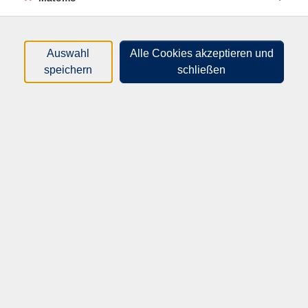
nur buchbare
nur beginnende
Auswahl
Alle Cookies akzeptieren und
Loading...
Kurse (
2
)
speichern
schließen
Sortierung
20915
Nähen von A - Z
für Anfänger*innen und Fortgeschrittene
Do .
27.08.2026
16:30
Uhr
WBZ
20916
Nähen von A - Z
für Anfänger*innen und Fortgeschrittene
Do .
22.10.2026
16:30
Uhr