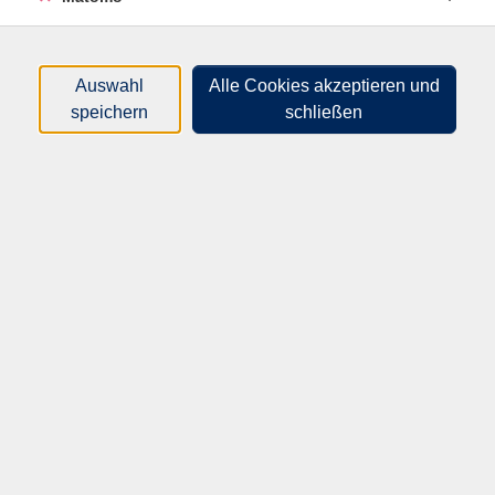
nur buchbare
nur beginnende
Auswahl
Alle Cookies akzeptieren und
Loading...
Kurse (
1
)
speichern
schließen
Sortierung
10101
Auf den Spuren der
„Nonnensusel“
Mo .
09.11.2026
19:30
Uhr
Villa Ecarius
vhs Speyer