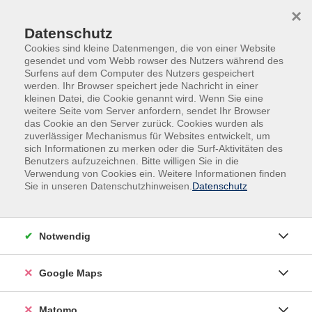
Skip to main content
Skip to page footer
×
Datenschutz
Cookies sind kleine Datenmengen, die von einer Website
gesendet und vom Webb rowser des Nutzers während des
Surfens auf dem Computer des Nutzers gespeichert
werden. Ihr Browser speichert jede Nachricht in einer
kleinen Datei, die Cookie genannt wird. Wenn Sie eine
weitere Seite vom Server anfordern, sendet Ihr Browser
das Cookie an den Server zurück. Cookies wurden als
Übersicht unserer Dozentinnen und
zuverlässiger Mechanismus für Websites entwickelt, um
sich Informationen zu merken oder die Surf-Aktivitäten des
Dozenten
Benutzers aufzuzeichnen. Bitte willigen Sie in die
Verwendung von Cookies ein. Weitere Informationen finden
Sie in unseren Datenschutzhinweisen.
Datenschutz
Dozent*innen A-Z
Notwendig
Esther Mumme
Google Maps
Filter
Matomo