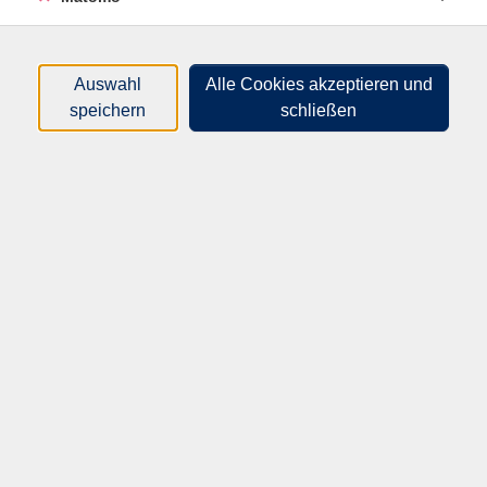
Herzlich willkommen bei der
Volkshochschule Speyer
Auswahl
Alle Cookies akzeptieren und
speichern
schließen
Wir freuen uns, Sie auf unserer
Internetseite begrüßen zu dürfen!