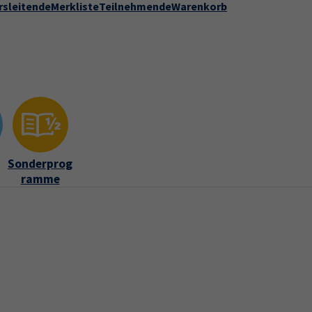
rsleitende
Merkliste
Teilnehmende
Warenkorb
rrent)
Kontakt
Stadt Speyer
zur DVV-Webseite
ber uns"
Submenu for "Kontakt"
Sonderprog
ramme