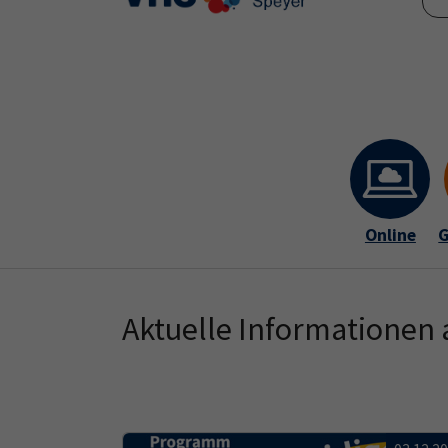
Skip to main content
Skip to page footer
Online
G
Aktuelle Informationen 