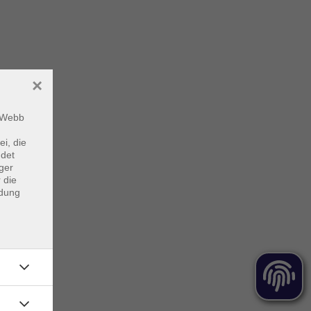
×
m Webb
ei, die
ndet
ger
 die
ndung