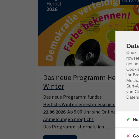
03.12.2
Dat
Cooki
rowse
gespei
Cookie
Ihr Br
Das neue Programm Herbst /
Mechan
Winter
Surf-A
von Co
Das neue Programm für das
Daten
Herbst-/Wintersemester erscheint am
Mo.
22.06.2026
. Ab 9.00 Uhr sind Online-
Anmeldungen möglich!
No
Das Programm ist erhältlich…
Go