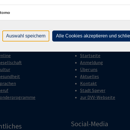
tomo
Auswahl speichern
Alle Cookies akzeptieren und schli
gramm
Inhalte
nline
Startseite
esellschaft
Anmeldung
ultur
Über uns
esundheit
Aktuelles
prachen
Kontakt
eruf
Stadt Speyer
onderprogramme
zur DVV-Webseite
Social-Media
htliches