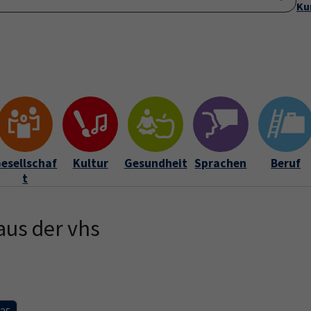
Ku
(cu
Startseite
Anmeldung
Über uns
Aktuelles
Submenu for "Ü
esellschaf
Kultur
Gesundheit
Sprachen
Beruf
t
aus der vhs