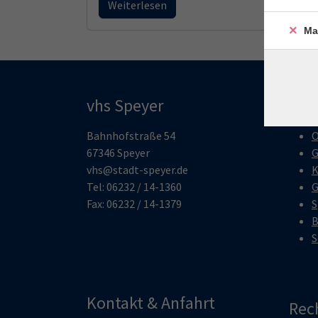
Weiterlesen
Ma
vhs Speyer
Pro
Bahnhofstraße 54
O
67346 Speyer
G
vhs@stadt-speyer.de
K
Tel: 06232 / 14-1360
G
Fax: 06232 / 14-1379
S
B
S
Kontakt & Anfahrt
Rec