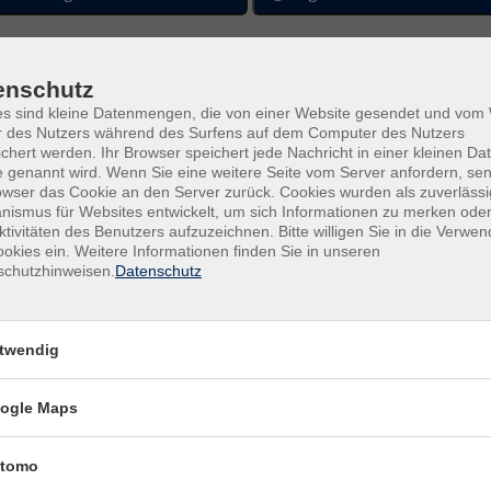
enschutz
es sind kleine Datenmengen, die von einer Website gesendet und vo
r des Nutzers während des Surfens auf dem Computer des Nutzers
chert werden. Ihr Browser speichert jede Nachricht in einer kleinen Dat
 genannt wird. Wenn Sie eine weitere Seite vom Server anfordern, se
owser das Cookie an den Server zurück. Cookies wurden als zuverlässi
ismus für Websites entwickelt, um sich Informationen zu merken oder
ktivitäten des Benutzers aufzuzeichnen. Bitte willigen Sie in die Verwe
okies ein. Weitere Informationen finden Sie in unseren
schutzhinweisen.
Datenschutz
en überwinden und
Fr .
1
keit erreichen –
Vill
n im Fairen Handel
twendig
ogle Maps
tomo