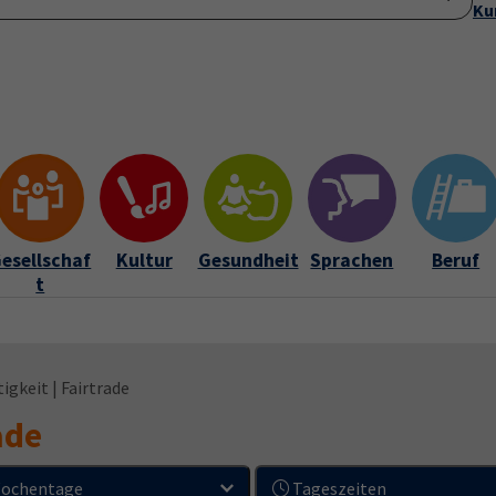
Ku
Startseite
Anmeldung
Über uns
Aktuelles
Submenu for "Ü
esellschaf
Kultur
Gesundheit
Sprachen
Beruf
t
igkeit | Fairtrade
ade
ochentage
Tageszeiten