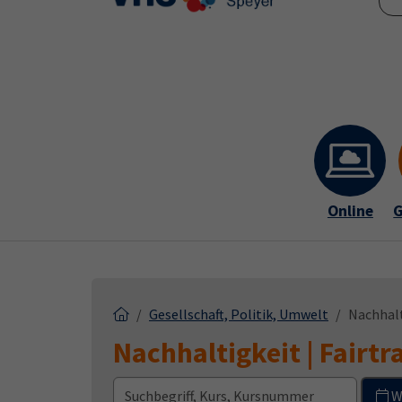
Skip to main content
Skip to page footer
Online
G
Gesellschaft, Politik, Umwelt
Nachhalt
Nachhaltigkeit | Fairtr
W