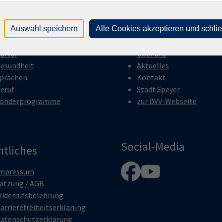
gramm
Inhalte
Auswahl speichern
Alle Cookies akzeptieren und schli
nline
Startseite
esellschaft
Anmeldung
ultur
Über uns
esundheit
Aktuelles
prachen
Kontakt
eruf
Stadt Speyer
onderprogramme
zur DVV-Webseite
Social-Media
htliches
mpressum
atzung / AGB
iderrufsbelehrung
arrierefreiheitserklärung
atenschutzerklärung