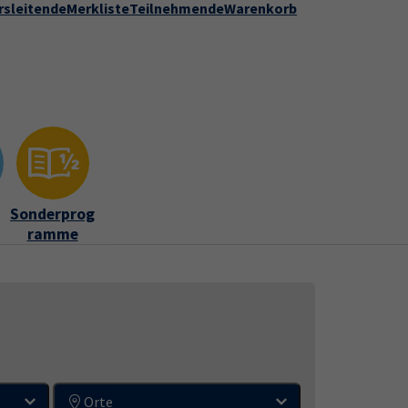
rsleitende
Merkliste
Teilnehmende
Warenkorb
Kontakt
Stadt Speyer
zur DVV-Webseite
ber uns"
Submenu for "Kontakt"
Sonderprog
ramme
Orte