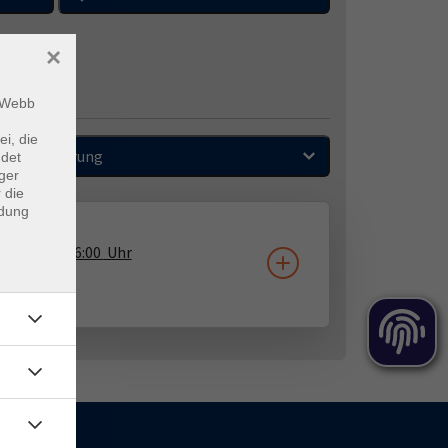
×
m Webb
ei, die
Sortierung
ndet
ger
 die
ndung
1.09.2026
16:00
Uhr
a Ecarius