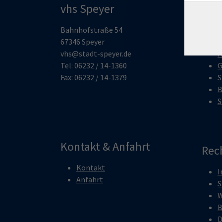
vhs Speyer
Pro
Bahnhofstraße 54
O
67346 Speyer
G
vhs@stadt-speyer.de
K
Tel: 06232 / 14-1360
G
Fax: 06232 / 14-1379
S
B
S
Kontakt & Anfahrt
Rec
Kontakt
I
Anfahrt
S
W
B
D