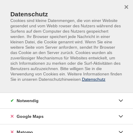
Skip to main content
Skip to page footer
×
Datenschutz
Cookies sind kleine Datenmengen, die von einer Website
gesendet und vom Webb rowser des Nutzers während des
Surfens auf dem Computer des Nutzers gespeichert
werden. Ihr Browser speichert jede Nachricht in einer
kleinen Datei, die Cookie genannt wird. Wenn Sie eine
weitere Seite vom Server anfordern, sendet Ihr Browser
das Cookie an den Server zurück. Cookies wurden als
zuverlässiger Mechanismus für Websites entwickelt, um
sich Informationen zu merken oder die Surf-Aktivitäten des
Arbeit und Beruf
Benutzers aufzuzeichnen. Bitte willigen Sie in die
Gedächtnistraining | Merktechniken
Verwendung von Cookies ein. Weitere Informationen finden
Sie in unseren Datenschutzhinweisen.
Datenschutz
Turbo für dein Gedächtnis –
Merktechniken mit System
Notwendig
Schnelles und sicheres Abspeichern von Informationen
ist in Schule und Studium, am Arbeitsplatz oder im
Ruhestand für jeden Trumpf.
Google Maps
Wie kann ich mir problemlos Namen oder Zahlen
Matomo