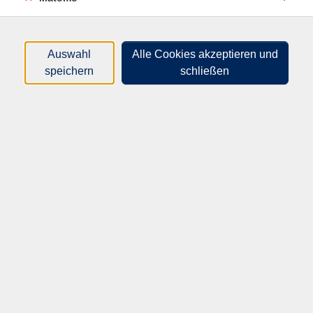
Die Teilnehmenden bewegen sich in einfachen,
gleichmäßigen Schritten gemeinsam im Kreis. Die
sanfte Praxis hilft dabei, zur inneren Ruhe zu finden,
Auswahl
Alle Cookies akzeptieren und
unterstützt das allgemeine Wohlbefinden und fördert
speichern
schließen
die geistige Leistungsfähigkeit. Sollte jemand einmal
aus dem Rhythmus geraten, ist das völlig in Ordnung.
Die Gruppe setzt ihre Bewegung fort und man kann
jederzeit wieder einsteigen.
Diese Meditation ist Bewegung und Ruhe, fließende
Bewegungen zu rhythmischer Musik, eingängige
Schritte und „Flow-Erlebnisse“. Sie ist gut für Kreislauf,
Gelenke, Muskulatur, Ausdauer,
Konzentrationsfähigkeit und hilft zu innerer Ruhe zu
kommen und das Herz zu öffnen.
Warm-up, Atemübungen und das Proben der einfachen
Schritte bereiten die Meditation vor.