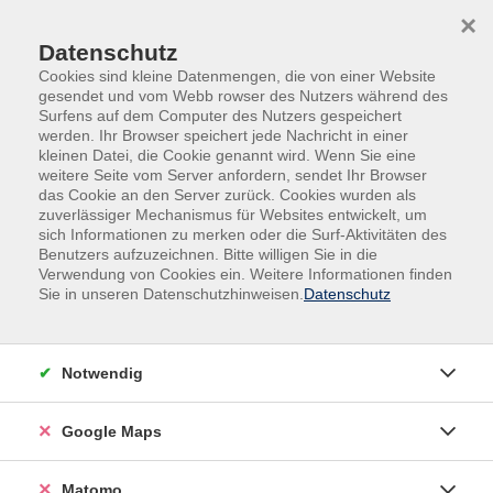
Skip to main content
Skip to page footer
×
Datenschutz
Cookies sind kleine Datenmengen, die von einer Website
gesendet und vom Webb rowser des Nutzers während des
Surfens auf dem Computer des Nutzers gespeichert
werden. Ihr Browser speichert jede Nachricht in einer
kleinen Datei, die Cookie genannt wird. Wenn Sie eine
weitere Seite vom Server anfordern, sendet Ihr Browser
das Cookie an den Server zurück. Cookies wurden als
zuverlässiger Mechanismus für Websites entwickelt, um
sich Informationen zu merken oder die Surf-Aktivitäten des
Gesundheit
Entspannung | Meditation
Benutzers aufzuzeichnen. Bitte willigen Sie in die
Verwendung von Cookies ein. Weitere Informationen finden
Herz-Takt
Sie in unseren Datenschutzhinweisen.
Datenschutz
Meditation in Bewegung
Das Herz wird allgemein als Ort der Liebe verstanden.
Notwendig
Es steht auch für Vertrauen und Hingabe. Diese auf das
Herz fokussierte Meditation wirkt wie ein Herzöffner.
Sie bringt sprichwörtlich Bewegung in
Google Maps
Herzensangelegenheiten, während sie gleichzeitig
unser Gehirn trainiert.
Matomo