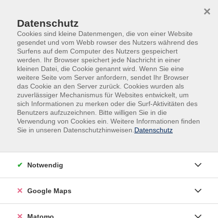
Skip to main content
Skip to page footer
×
Datenschutz
Cookies sind kleine Datenmengen, die von einer Website
gesendet und vom Webb rowser des Nutzers während des
Surfens auf dem Computer des Nutzers gespeichert
werden. Ihr Browser speichert jede Nachricht in einer
kleinen Datei, die Cookie genannt wird. Wenn Sie eine
weitere Seite vom Server anfordern, sendet Ihr Browser
das Cookie an den Server zurück. Cookies wurden als
zuverlässiger Mechanismus für Websites entwickelt, um
sich Informationen zu merken oder die Surf-Aktivitäten des
Gesundheit
Benutzers aufzuzeichnen. Bitte willigen Sie in die
Rund um Körper und Gesundheit | Hilfe zur
Verwendung von Cookies ein. Weitere Informationen finden
Sie in unseren Datenschutzhinweisen.
Datenschutz
Selbsthilfe
Frauenherzen schlagen anders
Herzinfarkt – eine Männerkrankheit?
Notwendig
In Kooperation mit der Gleichstellungsstelle und der
Stadtbibliothek Speyer.
Google Maps
Herzinfarkt – eine Männerkrankheit?
Matomo