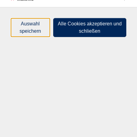
Begegnungsorte, digitale Kompetenzzentren und
kulturelle Veranstaltungsräume. Entsprechend
vielfältig sind die Aufgaben. Der Kurs informiert über
Auswahl
Alle Cookies akzeptieren und
Ausbildungs- und Studienwege, notwendige
speichern
schließen
Kompetenzen sowie aktuelle Entwicklungen im
Bibliothekswesen. Er richtet sich an alle, die sich
beruflich orientieren möchten oder ganz einfach
neugierig sind, wie das Berufsfeld in der Praxis
aussieht.
In diesem Kurs werden die Inhalte der Onleihe
vorgestellt und die technischen Voraussetzungen
erklärt. Außerdem wird gezeigt, wie man die Onleihe-
App und den Webreader verwendet. Die Teilnehmerzahl
ist auf 10 Personen beschränkt. Eine Anmeldung unter
der Telefonnummer 06232/9006-224 oder per E-Mail
(info.plb@lbz.rlp.de) ist erwünscht.