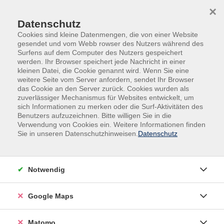
Skip to main content
Skip to page footer
×
Datenschutz
Cookies sind kleine Datenmengen, die von einer Website
gesendet und vom Webb rowser des Nutzers während des
Surfens auf dem Computer des Nutzers gespeichert
werden. Ihr Browser speichert jede Nachricht in einer
kleinen Datei, die Cookie genannt wird. Wenn Sie eine
weitere Seite vom Server anfordern, sendet Ihr Browser
das Cookie an den Server zurück. Cookies wurden als
zuverlässiger Mechanismus für Websites entwickelt, um
sich Informationen zu merken oder die Surf-Aktivitäten des
Kultur, Kunst, Gestalten
Archiv und Bibliothek
Benutzers aufzuzeichnen. Bitte willigen Sie in die
Verwendung von Cookies ein. Weitere Informationen finden
"Du musst doch sicher viel lesen ..."
Sie in unseren Datenschutzhinweisen.
Datenschutz
Mythen und Möglichkeiten im Berufsfeld
Bibliothek
Notwendig
Arbeiten in einer Bibliothek – heißt das wirklich, den
ganzen Tag zu lesen und Bücher einzusortieren? Dieser
Kurs wirft einen Blick hinter die Kulissen eines
Google Maps
vielseitigen und oft unterschätzten Berufsfeldes.
Bibliotheken sind heute lebendige Bildungs- und
Matomo