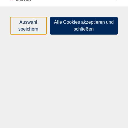
erhalten die Teilnehmenden einen Einblick in originale
schriftliche Quellen von der Urkunde bis zur digitalen
Akte. Vorgestellt werden ausgewählte Archivalien
Auswahl
Alle Cookies akzeptieren und
sowie Aufgaben und Arbeitsweisen eines modernen
speichern
schließen
Archivs. Eine Einführung in die Archivbenutzung
vermittelt grundlegende Informationen zur eigenen
Recherche im Landesarchiv. Sei es zur
Familiengeschichte, zur Regionalgeschichte oder zu
wissenschaftlichen Fragestellungen. Die Veranstaltung
richtet sich an historische Interessierte;
Vorkenntnisse sind nicht erforderlich.
Eine Anmeldung ist unbedingt erforderlich!
Gebührenfrei