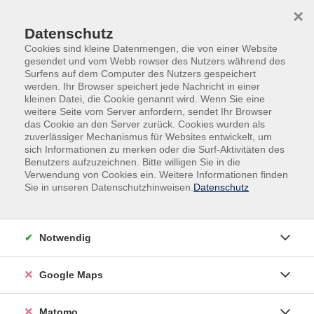
Skip to main content
Skip to page footer
×
Datenschutz
Cookies sind kleine Datenmengen, die von einer Website
gesendet und vom Webb rowser des Nutzers während des
Surfens auf dem Computer des Nutzers gespeichert
werden. Ihr Browser speichert jede Nachricht in einer
kleinen Datei, die Cookie genannt wird. Wenn Sie eine
weitere Seite vom Server anfordern, sendet Ihr Browser
das Cookie an den Server zurück. Cookies wurden als
zuverlässiger Mechanismus für Websites entwickelt, um
sich Informationen zu merken oder die Surf-Aktivitäten des
Kultur, Kunst, Gestalten
Archiv und Bibliothek
Benutzers aufzuzeichnen. Bitte willigen Sie in die
Verwendung von Cookies ein. Weitere Informationen finden
Urkunden, Akten und Dateien –
Sie in unseren Datenschutzhinweisen.
Datenschutz
Geschichte im Original
Öffentliche Führung durch das Landesarchiv
Speyer mit Einführung in die
Notwendig
Archivbenutzung
Was erzählen uns originale Quellen über unsere
Google Maps
Vergangenheit? Im Rahmen einer Führung durch den
nichtöffentlichen Teil des Landesarchivs Speyer
Matomo