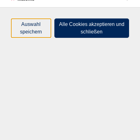
Ob Anfänger*in oder Fortgeschrittene, dieser
Workshop bietet für jede*n die Gelegenheit, die
Grundlagen zu erlernen oder seine bereits
Auswahl
Alle Cookies akzeptieren und
vorhandenen Fertigkeiten zu vertiefen. In einer
speichern
schließen
Schritt-für-Schritt-Anleitung mit hilfreichen Tipps
wird Ihnen gezeigt, wie Sie Ihre Kreativität entfalten
können.
Bitte mitbringen: Aquarellblock 300 mg (gerne
Baumwollfasern, Bambusfasern, Büttenpapier oder
raues Aquarellpapier), Aquarellfarben in Näpfchen
(bitte hochfertige Farben mit Höherpigmentierung),
Karton von einem alten Block, Kreppband, Bleistifte in
HB und B2 oder Buntstifte (keine Aquarellstifte),
weiche Pinsel mit runder Spitze in verschiedenen
Größen (3, 6, 10, 20), Papiertücher, Wasserbecher,
Rubbelkrepp.
Bitte kaufen Sie die Materialien erst, nachdem wir