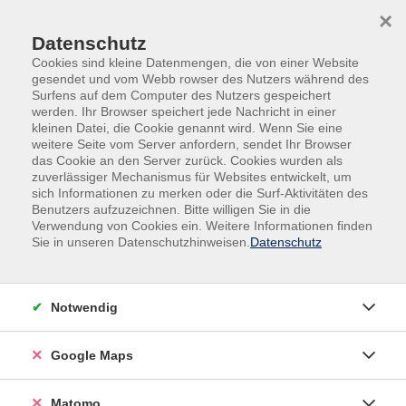
Skip to main content
Skip to page footer
×
Datenschutz
Cookies sind kleine Datenmengen, die von einer Website
gesendet und vom Webb rowser des Nutzers während des
Surfens auf dem Computer des Nutzers gespeichert
werden. Ihr Browser speichert jede Nachricht in einer
kleinen Datei, die Cookie genannt wird. Wenn Sie eine
weitere Seite vom Server anfordern, sendet Ihr Browser
das Cookie an den Server zurück. Cookies wurden als
zuverlässiger Mechanismus für Websites entwickelt, um
sich Informationen zu merken oder die Surf-Aktivitäten des
Kultur, Kunst, Gestalten
Benutzers aufzuzeichnen. Bitte willigen Sie in die
Malen | Zeichnen | Drucktechnik
Verwendung von Cookies ein. Weitere Informationen finden
Sie in unseren Datenschutzhinweisen.
Datenschutz
Meer und Strand in Aquarell
Tauchen Sie ein in die wunderbare Technik des
Notwendig
Aquarells und entdecken Sie die Schönheit des Meeres,
des Strandes und der Abstraktion. Wir fokussieren uns
in diesem Kurs auf die faszinierenden Elemente von
Google Maps
Sand und Wasser, vereinen damit die kreative Freiheit
im Erschaffungsprozess.
Matomo