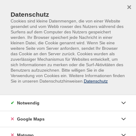
Skip to main content
Skip to page footer
×
Datenschutz
Cookies sind kleine Datenmengen, die von einer Website
gesendet und vom Webb rowser des Nutzers während des
Surfens auf dem Computer des Nutzers gespeichert
werden. Ihr Browser speichert jede Nachricht in einer
kleinen Datei, die Cookie genannt wird. Wenn Sie eine
weitere Seite vom Server anfordern, sendet Ihr Browser
das Cookie an den Server zurück. Cookies wurden als
zuverlässiger Mechanismus für Websites entwickelt, um
sich Informationen zu merken oder die Surf-Aktivitäten des
Online-Angebote
Benutzers aufzuzeichnen. Bitte willigen Sie in die
Verwendung von Cookies ein. Weitere Informationen finden
Frankreich vor den
Sie in unseren Datenschutzhinweisen.
Datenschutz
Präsidentschaftswahlen
Im April 2027 finden in Frankreich die
Notwendig
Präsidentschaftswahlen statt.
Emmanuel Macron darf laut Verfassung nicht mehr als
Google Maps
Kandidat antreten. Was hat er in seiner Amtszeit
erreicht? An welchen Vorhaben ist er gescheitert?
Matomo