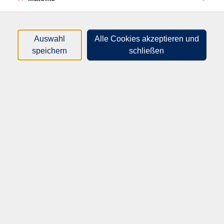
der verschiedenen Nutzungen gelingen kann.
Ergänzend erklärt sie die Benutzung des
Solarkatasters des Landes Rheinland-Pfalz.
Auswahl
Alle Cookies akzeptieren und
speichern
schließen
Die Klimawoche ist eine interkommunale Kooperation
in Form einer Online-Veranstaltungsreihe, die sich mit
den drängenden Fragen des Klimaschutzes und der
Anpassung an die Folgen des Klimawandels
beschäftigt. Organisiert wird das Format von den
Ansprechpartnern für Klimaschutz und
Klimaanpassung des Rhein-Pfalz-Kreises, der Städte
Neustadt an der Weinstraße, Frankenthal,
Ludwigshafen und Speyer in Zusammenarbeit mit den
jeweiligen Volkshochschulen sowie der
Verbraucherzentrale Rheinland-Pfalz. Ziel ist es,
aktuelle klimarelevante Entwicklungen verständlich
aufzubereiten, Zusammenhänge greifbar zu machen
und konkrete Handlungsspielräume im Alltag
aufzuzeigen.