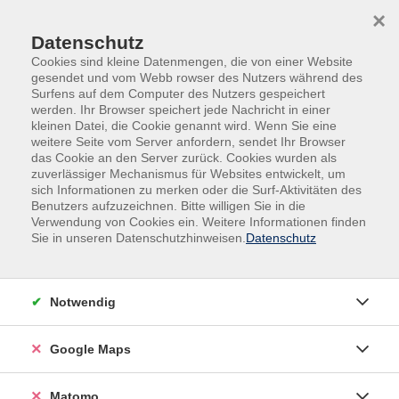
Skip to main content
Skip to page footer
×
Datenschutz
Cookies sind kleine Datenmengen, die von einer Website
gesendet und vom Webb rowser des Nutzers während des
Surfens auf dem Computer des Nutzers gespeichert
werden. Ihr Browser speichert jede Nachricht in einer
kleinen Datei, die Cookie genannt wird. Wenn Sie eine
weitere Seite vom Server anfordern, sendet Ihr Browser
das Cookie an den Server zurück. Cookies wurden als
zuverlässiger Mechanismus für Websites entwickelt, um
sich Informationen zu merken oder die Surf-Aktivitäten des
Online-Angebote
Gesellschaft
Benutzers aufzuzeichnen. Bitte willigen Sie in die
Verwendung von Cookies ein. Weitere Informationen finden
Wie kommt die Sonne in Tank und
Sie in unseren Datenschutzhinweisen.
Datenschutz
Heizung?
Am Montagabend (19.10.2026) startet die Klima-
Notwendig
Vortragsreihe mit der Frage „Wie kommt die Sonne in
Tank und Heizung?“. Elisabeth Foit von der
Verbraucherzentrale Rheinland-Pfalz informiert
Google Maps
darüber, welche Anforderungen an eine Photovoltaik-
Anlage gestellt werden und wie das Zusammenspiel
Matomo