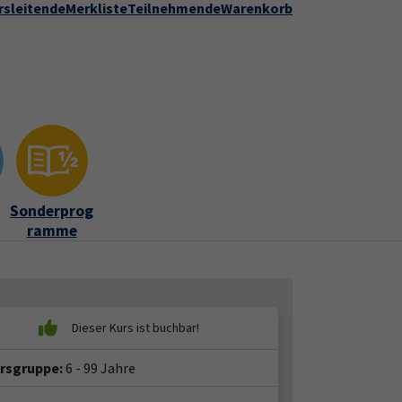
rsleitende
Merkliste
Teilnehmende
Warenkorb
Kontakt
Stadt Speyer
zur DVV-Webseite
ber uns"
Submenu for "Kontakt"
Sonderprog
ramme
ersgruppe:
6 - 99 Jahre