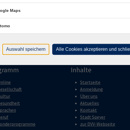
Obe
673
ogle Maps
Rau
tomo
Auswahl speichern
Alle Cookies akzeptieren und schli
gramm
Inhalte
nline
Startseite
esellschaft
Anmeldung
ultur
Über uns
esundheit
Aktuelles
prachen
Kontakt
eruf
Stadt Speyer
onderprogramme
zur DVV-Webseite