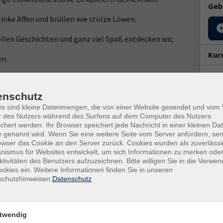
Geb
linke Affen und brüllen wie stolze Löwen.
len Geschichten und ganz viel Spaß entdecken wir,
Kur
en.
Star
f der Yogamatte?
So. 
enschutz
eres bunten Zirkuszaubers!
10:0
es sind kleine Datenmengen, die von einer Website gesendet und vo
r des Nutzers während des Surfens auf dem Computer des Nutzers
rkus-Yoga ist für alle Eltern und Kinder geeignet, die
1.33
chert werden. Ihr Browser speichert jede Nachricht in einer kleinen Dat
 genannt wird. Wenn Sie eine weitere Seite vom Server anfordern, se
Doz
owser das Cookie an den Server zurück. Cookies wurden als zuverlässi
ismus für Websites entwickelt, um sich Informationen zu merken oder
en, warme Socken und eine Kuscheldecke.
ktivitäten des Benutzers aufzuzeichnen. Bitte willigen Sie in die Verwe
okies ein. Weitere Informationen finden Sie in unseren
schutzhinweisen.
Datenschutz
Ver
WB
twendig