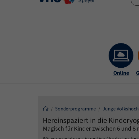
Skip to main content
Skip to page footer
Online
G
Sonderprogramme
Junge Volkshoch
Hereinspaziert in die Kinderyo
Magisch für Kinder zwischen 6 und 8 m
Wir verwandeln uns in mutige Akrobaten, lus