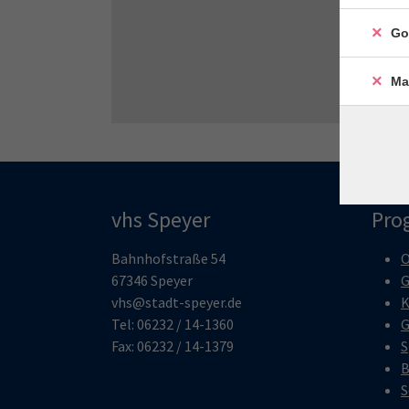
Go
Ma
vhs Speyer
Pro
Bahnhofstraße 54
O
67346 Speyer
G
vhs@stadt-speyer.de
K
Tel: 06232 / 14-1360
G
Fax: 06232 / 14-1379
S
B
S