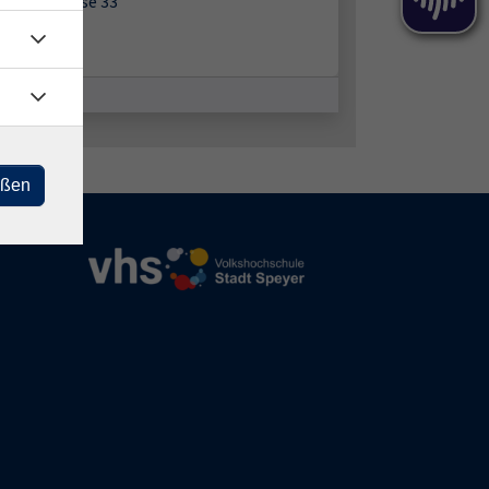
re Langgasse 33
46 Speyer
m 11
eßen