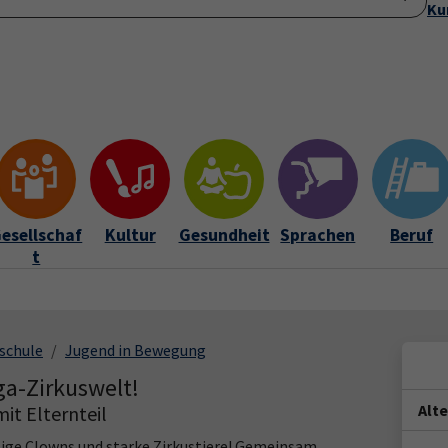
Ku
Startseite
Anmeldung
Über uns
Aktuelles
Submenu for "Ü
esellschaf
Kultur
Gesundheit
Sprachen
Beruf
t
schule
Jugend in Bewegung
ga-Zirkuswelt!
Alt
it Elternteil
tige Clowns und starke Zirkustiere! Gemeinsam