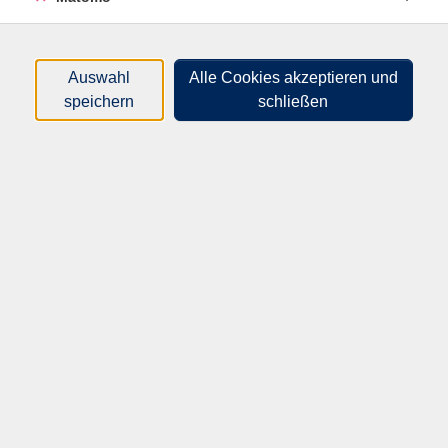
Grammatik recht gut. Nähere Informationen finden
Sie unter www.sprachenzertifikate.de
<http://www.sprachenzertifikate.de> Anmeldeschluss:
Auswahl
Alle Cookies akzeptieren und
Mo. 17.05.2021
speichern
schließen
Gebührenfrei
In den Warenkorb
Kursnummer:
40425Gz
Start:
Ende:
Fr. 18.09.2026
Fr. 18.09.2026
07:30 Uhr
18:00 Uhr
14.67 Unterrichtseinheiten