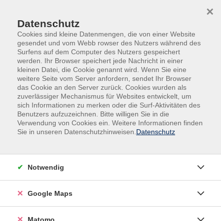
Skip to main content
Skip to page footer
×
Datenschutz
Cookies sind kleine Datenmengen, die von einer Website
gesendet und vom Webb rowser des Nutzers während des
Surfens auf dem Computer des Nutzers gespeichert
werden. Ihr Browser speichert jede Nachricht in einer
kleinen Datei, die Cookie genannt wird. Wenn Sie eine
weitere Seite vom Server anfordern, sendet Ihr Browser
das Cookie an den Server zurück. Cookies wurden als
zuverlässiger Mechanismus für Websites entwickelt, um
sich Informationen zu merken oder die Surf-Aktivitäten des
Sprachen
Deutschprüfungen
Benutzers aufzuzeichnen. Bitte willigen Sie in die
Verwendung von Cookies ein. Weitere Informationen finden
DTB B2
Sie in unseren Datenschutzhinweisen.
Datenschutz
Mit dem Bestehen der Prüfung weisen Sie nach, dass
Sie über allgemeine Deutschkenntnisse auf
Notwendig
fortgeschrittenem Niveau verfügen. Sie können sich
klar und detailliert ausdrücken sowie erfolgreich
argumentieren und verhandeln. Im eigenen Fachgebiet
Google Maps
und zu den meisten allgemeinen Themen verfügen Sie
über einen großen Wortschatz. Sie beherrschen die
Matomo