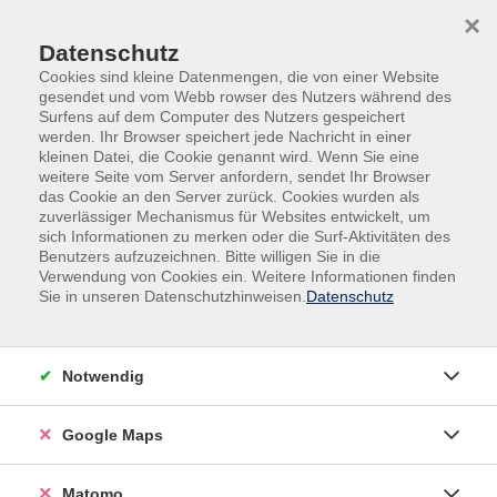
Skip to main content
Skip to page footer
×
Datenschutz
Cookies sind kleine Datenmengen, die von einer Website
gesendet und vom Webb rowser des Nutzers während des
Surfens auf dem Computer des Nutzers gespeichert
werden. Ihr Browser speichert jede Nachricht in einer
kleinen Datei, die Cookie genannt wird. Wenn Sie eine
weitere Seite vom Server anfordern, sendet Ihr Browser
das Cookie an den Server zurück. Cookies wurden als
zuverlässiger Mechanismus für Websites entwickelt, um
sich Informationen zu merken oder die Surf-Aktivitäten des
Sprachen
Französisch am Abend
Benutzers aufzuzeichnen. Bitte willigen Sie in die
Verwendung von Cookies ein. Weitere Informationen finden
Französisch A1.1
Sie in unseren Datenschutzhinweisen.
Datenschutz
für Anfänger*innen ohne Vorkenntnisse
Ziel dieses Anfängerkurses ist es, sich grundlegend und
Notwendig
schnell auf Französisch in typischen
Alltagssituationen verständigen zu können: sich
begrüßen und verabschieden, nach dem Befinden
Google Maps
fragen, eine Bestellung im Café oder Restaurant
aufgeben, einkaufen, eine Reservierung im Hotel
Matomo