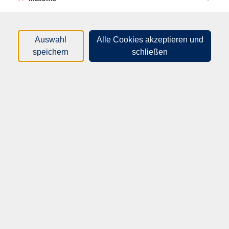
vornehmen etc.
Der Schwerpunkt liegt dabei auf dem Hörverstehen
und Sprechen: Der Kurs bietet ein abwechslungsreiches
Auswahl
Alle Cookies akzeptieren und
Angebot an Dialogen und Übungen, das in Partner- und
speichern
schließen
Gruppenarbeit kommunikativ und kurzweilig
aufbereitet wird. So kommen die Teilnehmenden von
Anfang an rasch zu ersten Erfolgserlebissen.
Als Lehrwerk vorgesehen ist „Perspektives - Allez-y!
A1“, Cornelsen Verlag (ISBN: 978-3-06-520176-6).
83,00
€
Gebühr:
(Kleingruppe ab 7 TN)
In den Warenkorb