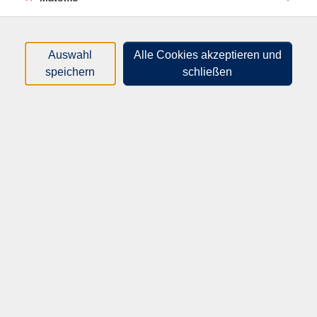
und muss die Frauen gegenüber Gewerkschaftsführern
und Firmenbossen repräsentieren, obwohl sie über
keinerlei politische Erfahrung verfügt. Einerseits
Auswahl
Alle Cookies akzeptieren und
schüchtern und unsicher, andererseits mit gesundem
speichern
schließen
Menschenverstand und ausgeprägtem
Gerechtigkeitssinn ausgestattet, demonstriert sie
ungeahnte Fähigkeiten und Talente, erfindet sich neu
und bleibt dabei doch mit beiden Beinen auf dem
Boden, bewahrt sich ihre unprätentiöse Natürlichkeit.
Eine Anmeldung ist erforderlich!
Gebührenfrei
In den Warenkorb