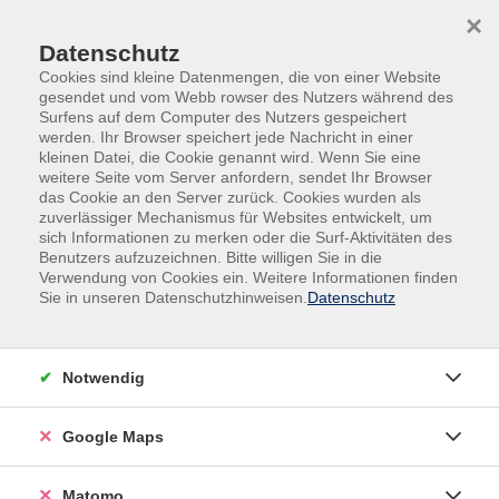
Skip to main content
Skip to page footer
×
Datenschutz
Cookies sind kleine Datenmengen, die von einer Website
gesendet und vom Webb rowser des Nutzers während des
Surfens auf dem Computer des Nutzers gespeichert
werden. Ihr Browser speichert jede Nachricht in einer
kleinen Datei, die Cookie genannt wird. Wenn Sie eine
weitere Seite vom Server anfordern, sendet Ihr Browser
das Cookie an den Server zurück. Cookies wurden als
zuverlässiger Mechanismus für Websites entwickelt, um
sich Informationen zu merken oder die Surf-Aktivitäten des
Filme
Benutzers aufzuzeichnen. Bitte willigen Sie in die
Verwendung von Cookies ein. Weitere Informationen finden
Made in Dagenham (2010)
Sie in unseren Datenschutzhinweisen.
Datenschutz
Film von Nigel Cole – OV mit dt. UT
Im England der späten 1960er Jahre führt die Näherin
Notwendig
Rita O’Grady ein normales, unspektakuläres Leben. Sie
ist Ehefrau und Mutter und arbeitet in den Ford-
Werken von Dagenham. Doch dann steht sie unverhofft
Google Maps
an der Spitze der 187-köpfigen Abteilung der
Näherinnen, die die Bezüge für die Autositze fertigen,
Matomo