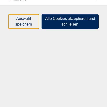
nur buchbare
nur beginnende
Auswahl
Alle Cookies akzeptieren und
Loading...
Kurse (
1
)
speichern
schließen
Sortierung
10405
Energiewende verstehen –
Zukunft gemeinsam gestalten
Mi .
09.09.2026
17:00
Uhr
Villa Ecarius
vhs Speyer