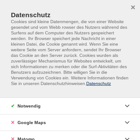
Skip to main content
Skip to page footer
×
Datenschutz
Cookies sind kleine Datenmengen, die von einer Website
gesendet und vom Webb rowser des Nutzers während des
Surfens auf dem Computer des Nutzers gespeichert
werden. Ihr Browser speichert jede Nachricht in einer
kleinen Datei, die Cookie genannt wird. Wenn Sie eine
weitere Seite vom Server anfordern, sendet Ihr Browser
das Cookie an den Server zurück. Cookies wurden als
Übersicht unserer Dozentinnen und
zuverlässiger Mechanismus für Websites entwickelt, um
sich Informationen zu merken oder die Surf-Aktivitäten des
Dozenten
Benutzers aufzuzeichnen. Bitte willigen Sie in die
Verwendung von Cookies ein. Weitere Informationen finden
Sie in unseren Datenschutzhinweisen.
Datenschutz
Dozent*innen A-Z
Notwendig
Christian Zarmstorf
Google Maps
Filter
Matomo