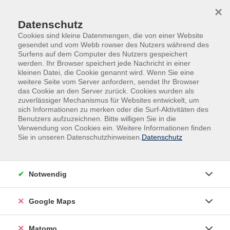
Skip to main content
Skip to page footer
×
Datenschutz
Cookies sind kleine Datenmengen, die von einer Website
gesendet und vom Webb rowser des Nutzers während des
Surfens auf dem Computer des Nutzers gespeichert
werden. Ihr Browser speichert jede Nachricht in einer
kleinen Datei, die Cookie genannt wird. Wenn Sie eine
weitere Seite vom Server anfordern, sendet Ihr Browser
das Cookie an den Server zurück. Cookies wurden als
Übersicht unserer Dozentinnen und
zuverlässiger Mechanismus für Websites entwickelt, um
sich Informationen zu merken oder die Surf-Aktivitäten des
Dozenten
Benutzers aufzuzeichnen. Bitte willigen Sie in die
Verwendung von Cookies ein. Weitere Informationen finden
Sie in unseren Datenschutzhinweisen.
Datenschutz
Dozent*innen A-Z
Notwendig
Dr. Johanna Ahmann
Google Maps
Filter
Matomo