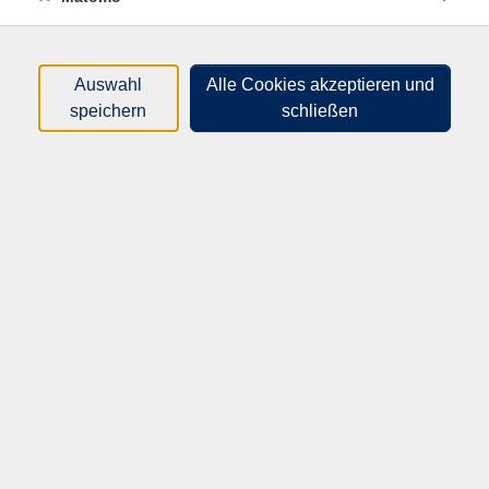
nur buchbare
nur beginnende
Auswahl
Alle Cookies akzeptieren und
Loading...
Kurse (
1
)
speichern
schließen
Sortierung
10418
Nutztierhaltung und Tierwohl
–
Quo vadis, Deutschland? (Vortragsreihe LUFA
Speyer)
Di .
13.10.2026
18:00
Uhr
Villa Ecarius