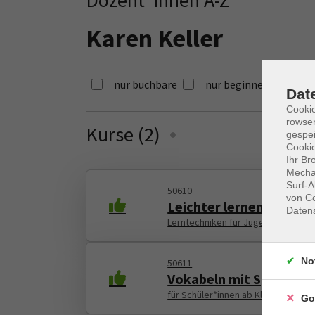
Karen Keller
nur buchbare
nur beginnende
Dat
Cooki
rowse
Kurse (
2
)
Loading...
gespei
Cookie
Ihr Br
Mechan
Surf-A
50610
von Co
Leichter lernen
Daten
Lerntechniken für Jugendliche ab K
No
50611
Vokabeln mit Spaß und 
für Schüler*innen ab Klasse 5
Go