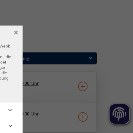
×
m Webb
ei, die
Sortierung
ndet
ger
 die
ndung
1.10.2026
09:00
Uhr
4.11.2026
09:30
Uhr