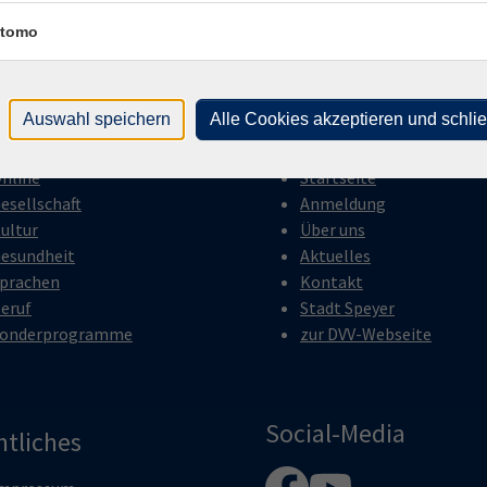
tomo
Auswahl speichern
Alle Cookies akzeptieren und schli
gramm
Inhalte
nline
Startseite
esellschaft
Anmeldung
ultur
Über uns
esundheit
Aktuelles
prachen
Kontakt
eruf
Stadt Speyer
onderprogramme
zur DVV-Webseite
Social-Media
htliches