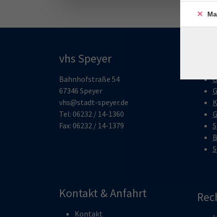
Ma
vhs Speyer
Pro
Bahnhofstraße 54
O
67346 Speyer
G
vhs@stadt-speyer.de
K
Tel: 06232 / 14-1360
G
Fax: 06232 / 14-1379
S
B
S
Kontakt & Anfahrt
Rec
Kontakt