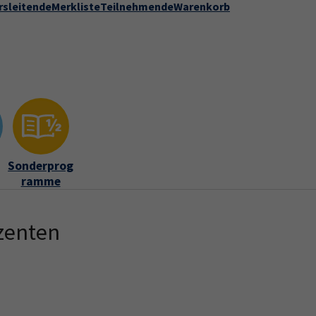
rsleitende
Merkliste
Teilnehmende
Warenkorb
Kontakt
Stadt Speyer
zur DVV-Webseite
ber uns"
Submenu for "Kontakt"
Sonderprog
ramme
zenten