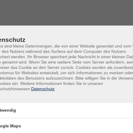
enschutz
es sind kleine Datenmengen, die von einer Website gesendet und vo
r des Nutzers während des Surfens auf dem Computer des Nutzers
chert werden. Ihr Browser speichert jede Nachricht in einer kleinen Dat
 genannt wird. Wenn Sie eine weitere Seite vom Server anfordern, se
owser das Cookie an den Server zurück. Cookies wurden als zuverlässi
ismus für Websites entwickelt, um sich Informationen zu merken oder
ktivitäten des Benutzers aufzuzeichnen. Bitte willigen Sie in die Verwe
Sa .
3
okies ein. Weitere Informationen finden Sie in unseren
schutzhinweisen.
Datenschutz
WBZ
lasse 5
twendig
Sa .
1
Erfolg
WBZ
ogle Maps