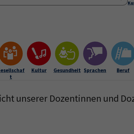
Ku
Startseite
Anmeldung
Über uns
Aktuelles
Submenu for "Ü
esellschaf
Kultur
Gesundheit
Sprachen
Beruf
t
icht unserer Dozentinnen und Do