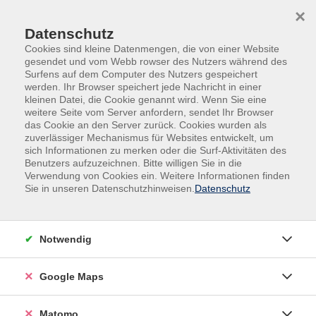
Skip to main content
Skip to page footer
×
Datenschutz
Cookies sind kleine Datenmengen, die von einer Website
gesendet und vom Webb rowser des Nutzers während des
Surfens auf dem Computer des Nutzers gespeichert
werden. Ihr Browser speichert jede Nachricht in einer
kleinen Datei, die Cookie genannt wird. Wenn Sie eine
weitere Seite vom Server anfordern, sendet Ihr Browser
das Cookie an den Server zurück. Cookies wurden als
Übersicht unserer Dozentinnen und
zuverlässiger Mechanismus für Websites entwickelt, um
sich Informationen zu merken oder die Surf-Aktivitäten des
Dozenten
Benutzers aufzuzeichnen. Bitte willigen Sie in die
Verwendung von Cookies ein. Weitere Informationen finden
Sie in unseren Datenschutzhinweisen.
Datenschutz
Dozent*innen A-Z
Notwendig
Prof. Dr. Martin Zimmermann
Google Maps
Filter
Matomo