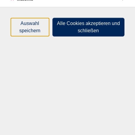
nur buchbare
nur beginnende
Auswahl
Alle Cookies akzeptieren und
Loading...
Kurse (
1
)
speichern
schließen
Sortierung
10008
Versunkene Welten:
Ruinenstädte in der Antike von Troja bis
Pompeji
So .
25.10.2026
19:30
Uhr
Online